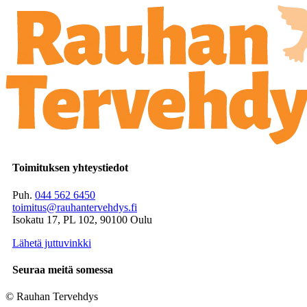
Toimituksen yhteystiedot
Puh.
044 562 6450
toimitus@rauhantervehdys.fi
Isokatu 17, PL 102, 90100 Oulu
Lähetä juttuvinkki
Seuraa meitä somessa
© Rauhan Tervehdys
Digi- ja mainostoimisto Höyry Rovaniemi ja Oulu