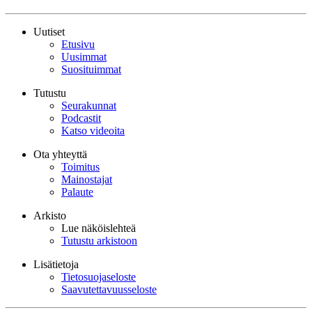
Uutiset
Etusivu
Uusimmat
Suosituimmat
Tutustu
Seurakunnat
Podcastit
Katso videoita
Ota yhteyttä
Toimitus
Mainostajat
Palaute
Arkisto
Lue näköislehteä
Tutustu arkistoon
Lisätietoja
Tietosuojaseloste
Saavutettavuusseloste