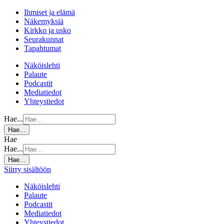
Ihmiset ja elämä
Näkemyksiä
Kirkko ja usko
Seurakunnat
Tapahtumat
Näköislehti
Palaute
Podcastit
Mediatiedot
Yhteystiedot
Hae...
Hae...
Hae
Hae...
Hae...
Siirry sisältöön
Näköislehti
Palaute
Podcastit
Mediatiedot
Yhteystiedot