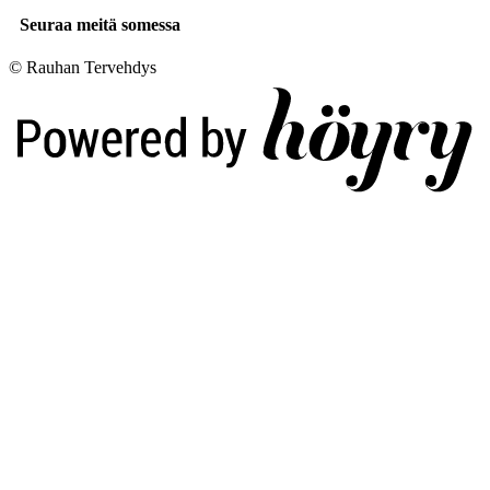
Seuraa meitä somessa
© Rauhan Tervehdys
Digi- ja mainostoimisto Höyry Rovaniemi ja Oulu