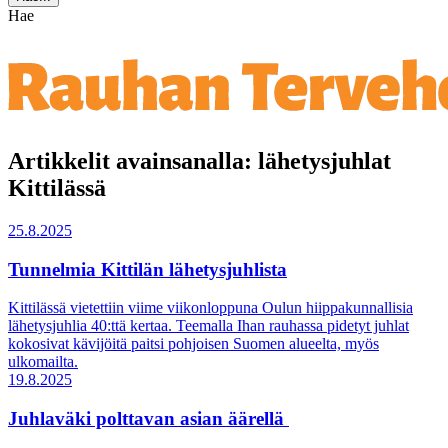
Hae
Artikkelit avainsanalla: lähetysjuhlat
Kittilässä
25.8.2025
Tunnelmia Kittilän lähetysjuhlista
Kittilässä vietettiin viime viikonloppuna Oulun hiippakunnallisia
lähetysjuhlia 40:ttä kertaa. Teemalla Ihan rauhassa pidetyt juhlat
kokosivat kävijöitä paitsi pohjoisen Suomen alueelta, myös
ulkomailta.
19.8.2025
Juhlaväki polttavan asian äärellä