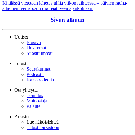
Kittilässä vietetään lähetysjuhlia viikonvaihteessa – päivien rauha-
aiheinen teema osuu dramaattiseen ajankohtaan.
Sivun alkuun
Uutiset
Etusivu
Uusimmat
Suosituimmat
Tutustu
Seurakunnat
Podcastit
Katso videoita
Ota yhteyttä
Toimitus
Mainostajat
Palaute
Arkisto
Lue näköislehteä
Tutustu arkistoon