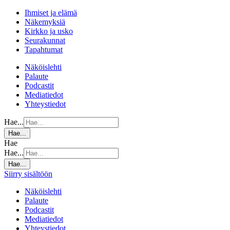
Ihmiset ja elämä
Näkemyksiä
Kirkko ja usko
Seurakunnat
Tapahtumat
Näköislehti
Palaute
Podcastit
Mediatiedot
Yhteystiedot
Hae...
Hae...
Hae
Hae...
Hae...
Siirry sisältöön
Näköislehti
Palaute
Podcastit
Mediatiedot
Yhteystiedot