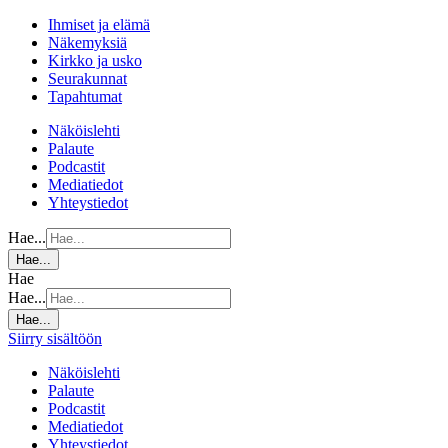
Ihmiset ja elämä
Näkemyksiä
Kirkko ja usko
Seurakunnat
Tapahtumat
Näköislehti
Palaute
Podcastit
Mediatiedot
Yhteystiedot
Hae...
Hae...
Hae
Hae...
Hae...
Siirry sisältöön
Näköislehti
Palaute
Podcastit
Mediatiedot
Yhteystiedot