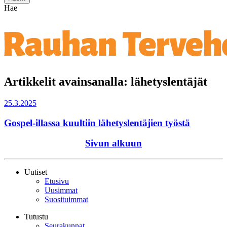
Hae
Artikkelit avainsanalla: lähetyslentäjät
25.3.2025
Gospel-illassa kuultiin lähetyslentäjien työstä
Sivun alkuun
Uutiset
Etusivu
Uusimmat
Suosituimmat
Tutustu
Seurakunnat