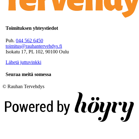
Toimituksen yhteystiedot
Puh.
044 562 6450
toimitus@rauhantervehdys.fi
Isokatu 17, PL 102, 90100 Oulu
Lähetä juttuvinkki
Seuraa meitä somessa
© Rauhan Tervehdys
Digi- ja mainostoimisto Höyry Rovaniemi ja Oulu