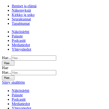
Ihmiset ja elämä
Näkemyksiä
Kirkko ja usko
Seurakunnat
Tapahtumat
Näköislehti
Palaute
Podcastit
Mediatiedot
Yhteystiedot
Hae...
Hae...
Hae
Hae...
Hae...
Siirry sisältöön
Näköislehti
Palaute
Podcastit
Mediatiedot
Yhteystiedot