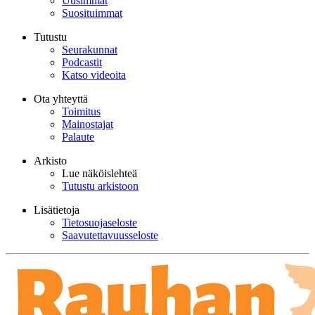
Uusimmat
Suosituimmat
Tutustu
Seurakunnat
Podcastit
Katso videoita
Ota yhteyttä
Toimitus
Mainostajat
Palaute
Arkisto
Lue näköislehteä
Tutustu arkistoon
Lisätietoja
Tietosuojaseloste
Saavutettavuusseloste