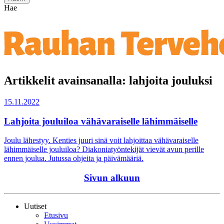
Hae
Artikkelit avainsanalla: lahjoita jouluksi
15.11.2022
Lahjoita jouluiloa vähävaraiselle lähimmäiselle
Joulu lähestyy. Kenties juuri sinä voit lahjoittaa vähävaraiselle
lähimmäiselle jouluiloa? Diakoniatyöntekijät vievät avun perille
ennen joulua. Jutussa ohjeita ja päivämääriä.
Sivun alkuun
Uutiset
Etusivu