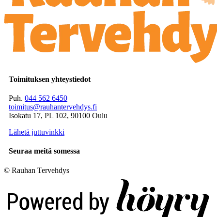
Toimituksen yhteystiedot
Puh.
044 562 6450
toimitus@rauhantervehdys.fi
Isokatu 17, PL 102, 90100 Oulu
Lähetä juttuvinkki
Seuraa meitä somessa
© Rauhan Tervehdys
Digi- ja mainostoimisto Höyry Rovaniemi ja Oulu