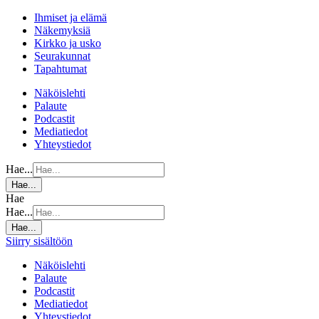
Ihmiset ja elämä
Näkemyksiä
Kirkko ja usko
Seurakunnat
Tapahtumat
Näköislehti
Palaute
Podcastit
Mediatiedot
Yhteystiedot
Hae...
Hae...
Hae
Hae...
Hae...
Siirry sisältöön
Näköislehti
Palaute
Podcastit
Mediatiedot
Yhteystiedot