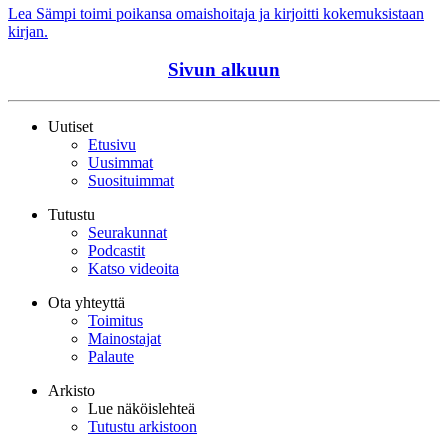
Lea Sämpi toimi poikansa omaishoitaja ja kirjoitti kokemuksistaan
kirjan.
Sivun alkuun
Uutiset
Etusivu
Uusimmat
Suosituimmat
Tutustu
Seurakunnat
Podcastit
Katso videoita
Ota yhteyttä
Toimitus
Mainostajat
Palaute
Arkisto
Lue näköislehteä
Tutustu arkistoon