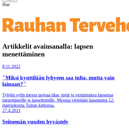
Hae
Artikkelit avainsanalla: lapsen
menettäminen
8.11.2022
"Miksi kynttilään lyhyeen saa tulta, mutta vain
lainaan?"
Tyhjän sylin messu tarjoaa tilaa, teetä ja vertaistukea lapsensa
menettäneille ja lapsettomille. Messua vietetään lauantaina 12.
marraskuuta Tuiran kirkossa.
27.4.2021
Seitsemän vuoden hyvästely