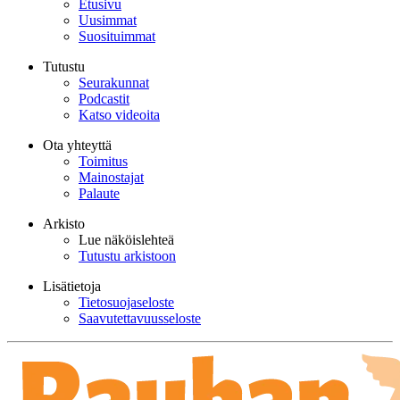
Etusivu
Uusimmat
Suosituimmat
Tutustu
Seurakunnat
Podcastit
Katso videoita
Ota yhteyttä
Toimitus
Mainostajat
Palaute
Arkisto
Lue näköislehteä
Tutustu arkistoon
Lisätietoja
Tietosuojaseloste
Saavutettavuusseloste