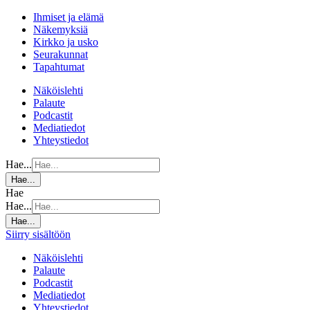
Ihmiset ja elämä
Näkemyksiä
Kirkko ja usko
Seurakunnat
Tapahtumat
Näköislehti
Palaute
Podcastit
Mediatiedot
Yhteystiedot
Hae...
Hae...
Hae
Hae...
Hae...
Siirry sisältöön
Näköislehti
Palaute
Podcastit
Mediatiedot
Yhteystiedot