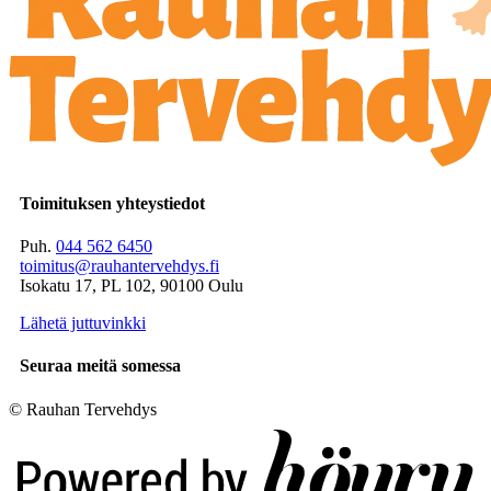
Toimituksen yhteystiedot
Puh.
044 562 6450
toimitus@rauhantervehdys.fi
Isokatu 17, PL 102, 90100 Oulu
Lähetä juttuvinkki
Seuraa meitä somessa
© Rauhan Tervehdys
Digi- ja mainostoimisto Höyry Rovaniemi ja Oulu