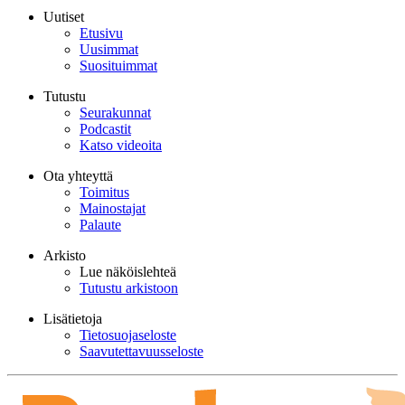
Uutiset
Etusivu
Uusimmat
Suosituimmat
Tutustu
Seurakunnat
Podcastit
Katso videoita
Ota yhteyttä
Toimitus
Mainostajat
Palaute
Arkisto
Lue näköislehteä
Tutustu arkistoon
Lisätietoja
Tietosuojaseloste
Saavutettavuusseloste