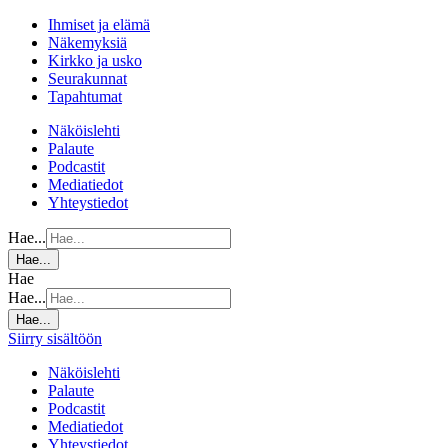
Ihmiset ja elämä
Näkemyksiä
Kirkko ja usko
Seurakunnat
Tapahtumat
Näköislehti
Palaute
Podcastit
Mediatiedot
Yhteystiedot
Hae...
Hae...
Hae
Hae...
Hae...
Siirry sisältöön
Näköislehti
Palaute
Podcastit
Mediatiedot
Yhteystiedot