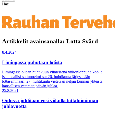
Hae
Artikkelit avainsanalla: Lotta Svärd
8.4.2024
Limingassa puhutaan lotista
Limingassa ollaan huhtikuun viimeisenä viikonloppuna koolla
isänmaallisissa tunnelmissa: 26. huhtikuuta järjestetään
lottaseminaari, 27. huhtikuuta vietetään neljän kunnan yhteistä
kansallisen veteraanipäivän juhlaa.
25.8.2021
Oulussa juhlitaan ensi viikolla lottatoiminnan
juhlavuotta