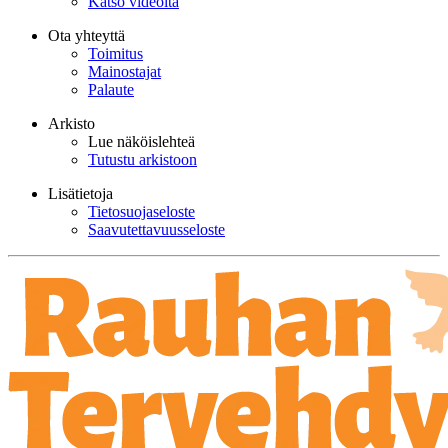
Katso videoita
Ota yhteyttä
Toimitus
Mainostajat
Palaute
Arkisto
Lue näköislehteä
Tutustu arkistoon
Lisätietoja
Tietosuojaseloste
Saavutettavuusseloste