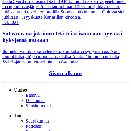
Lotta Svärd oli vuosina 1921–1944 toiminut naisten vapaaehtoinen
maanpuolustusjärjestö. Lottatoiminnan 100-vuotisjuhlavuotta on
juhlistettu eri tavoin eri puolilla Suomea pitkin vuotta. Oulussa sitä
juhlitaan 4. syyskuuta Karjasillan kirkossa.
4.3.2021
Sotavuosina jokainen teki töitä isänmaan hyväksi,
kykyjensä mukaan
Ilomielin valmiina palvelemaan, kun kutsuvi syntymämaa. Näin
kuului lottatyttöjen tunnuslause. Liisa Ahola lähti mukaan Lotta
Svärd -järjestön tyttötoimintaan 8-vuotiaana.
Sivun alkuun
Uutiset
Etusivu
Uusimmat
Suosituimmat
Tutustu
Seurakunnat
Podcastit