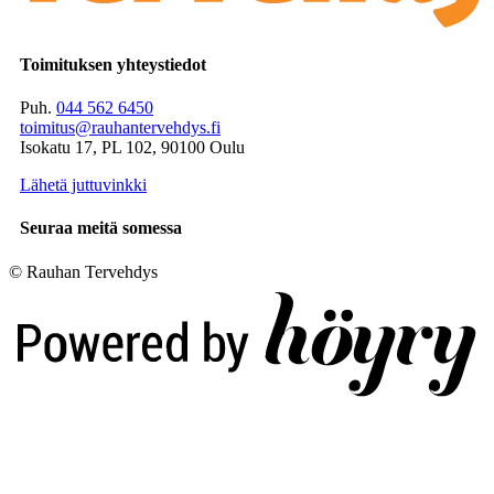
Toimituksen yhteystiedot
Puh.
044 562 6450
toimitus@rauhantervehdys.fi
Isokatu 17, PL 102, 90100 Oulu
Lähetä juttuvinkki
Seuraa meitä somessa
© Rauhan Tervehdys
Digi- ja mainostoimisto Höyry Rovaniemi ja Oulu