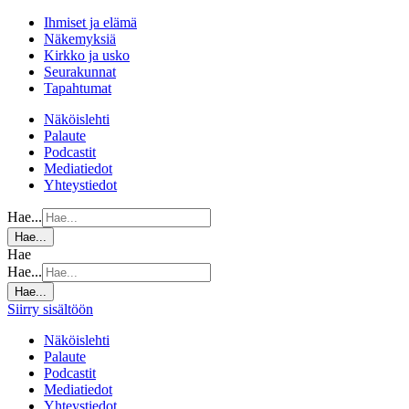
Ihmiset ja elämä
Näkemyksiä
Kirkko ja usko
Seurakunnat
Tapahtumat
Näköislehti
Palaute
Podcastit
Mediatiedot
Yhteystiedot
Hae...
Hae...
Hae
Hae...
Hae...
Siirry sisältöön
Näköislehti
Palaute
Podcastit
Mediatiedot
Yhteystiedot