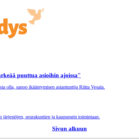
rkeää puuttua asioihin ajoissa"
ia olla, sanoo ikääntymisen asiantuntija Riitta Vesala.
n järjestöjen, seurakuntien ja kaupungin toimintaan.
Sivun alkuun