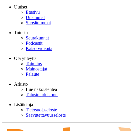
Uutiset
Etusivu
Uusimmat
Suosituimmat
Tutustu
Seurakunnat
Podcastit
Katso videoita
Ota yhteyttä
Toimitus
Mainostajat
Palaute
Arkisto
Lue näköislehteä
Tutustu arkistoon
Lisätietoja
Tietosuojaseloste
Saavutettavuusseloste