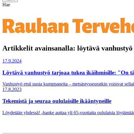
Hae
Artikkelit avainsanalla: löytävä vanhustyö
17.9.2024
Löytävä vanhustyö tarjoaa tukea ikäihmisille: "On tä
Vanhustyö etsii uusia kumppaneita – metsästysseuratkin voisivat sellais
17.8.2023
Tekemistä ja seuraa oululaisille ikääntyneille
Löydetään yhdessä! -hanke auttaa yli 65-vuotiaita oululaisia löytämää