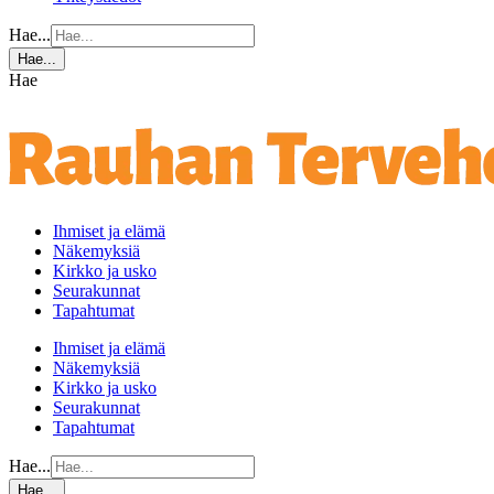
Hae...
Hae...
Hae
Ihmiset ja elämä
Näkemyksiä
Kirkko ja usko
Seurakunnat
Tapahtumat
Ihmiset ja elämä
Näkemyksiä
Kirkko ja usko
Seurakunnat
Tapahtumat
Hae...
Hae...