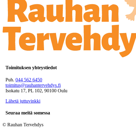
Toimituksen yhteystiedot
Puh.
044 562 6450
toimitus@rauhantervehdys.fi
Isokatu 17, PL 102, 90100 Oulu
Lähetä juttuvinkki
Seuraa meitä somessa
© Rauhan Tervehdys
Digi- ja mainostoimisto Höyry Rovaniemi ja Oulu