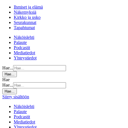
Ihmiset ja elämä
Näkemyksiä
Kirkko ja usko
Seurakunnat
Tapahtumat
Näköislehti
Palaute
Podcastit
Mediatiedot
Yhteystiedot
Hae...
Hae...
Hae
Hae...
Hae...
Siirry sisältöön
Näköislehti
Palaute
Podcastit
Mediatiedot
Yhteystiedot