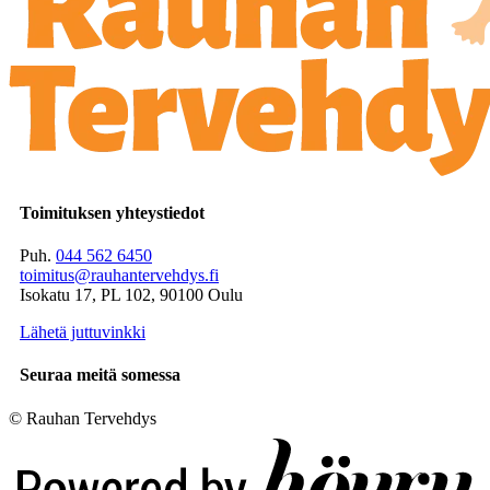
Toimituksen yhteystiedot
Puh.
044 562 6450
toimitus@rauhantervehdys.fi
Isokatu 17, PL 102, 90100 Oulu
Lähetä juttuvinkki
Seuraa meitä somessa
© Rauhan Tervehdys
Digi- ja mainostoimisto Höyry Rovaniemi ja Oulu