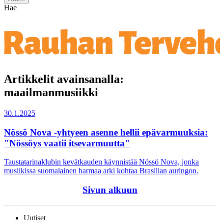
Hae
Artikkelit avainsanalla:
maailmanmusiikki
30.1.2025
Nössö Nova -yhtyeen asenne hellii epävarmuuksia:
"Nössöys vaatii itsevarmuutta"
Taustatarinaklubin kevätkauden käynnistää Nössö Nova, jonka
musiikissa suomalainen harmaa arki kohtaa Brasilian auringon.
Sivun alkuun
Uutiset