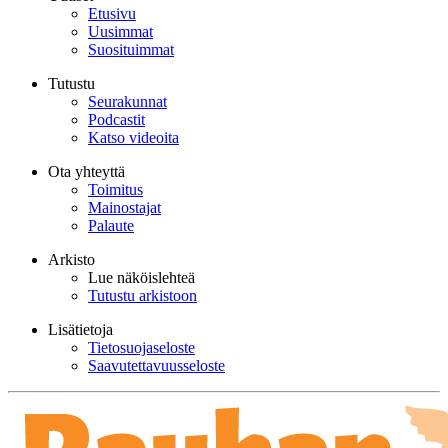
Etusivu
Uusimmat
Suosituimmat
Tutustu
Seurakunnat
Podcastit
Katso videoita
Ota yhteyttä
Toimitus
Mainostajat
Palaute
Arkisto
Lue näköislehteä
Tutustu arkistoon
Lisätietoja
Tietosuojaseloste
Saavutettavuusseloste