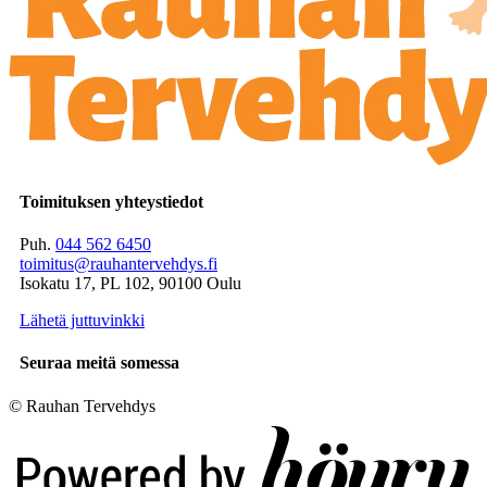
Toimituksen yhteystiedot
Puh.
044 562 6450
toimitus@rauhantervehdys.fi
Isokatu 17, PL 102, 90100 Oulu
Lähetä juttuvinkki
Seuraa meitä somessa
© Rauhan Tervehdys
Digi- ja mainostoimisto Höyry Rovaniemi ja Oulu