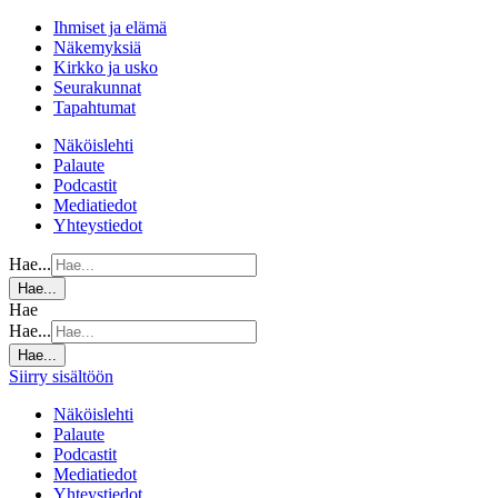
Ihmiset ja elämä
Näkemyksiä
Kirkko ja usko
Seurakunnat
Tapahtumat
Näköislehti
Palaute
Podcastit
Mediatiedot
Yhteystiedot
Hae...
Hae...
Hae
Hae...
Hae...
Siirry sisältöön
Näköislehti
Palaute
Podcastit
Mediatiedot
Yhteystiedot