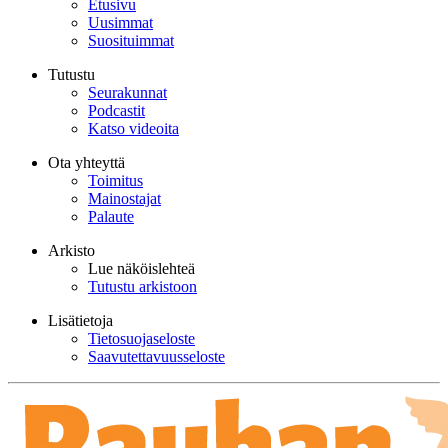
Etusivu
Uusimmat
Suosituimmat
Tutustu
Seurakunnat
Podcastit
Katso videoita
Ota yhteyttä
Toimitus
Mainostajat
Palaute
Arkisto
Lue näköislehteä
Tutustu arkistoon
Lisätietoja
Tietosuojaseloste
Saavutettavuusseloste