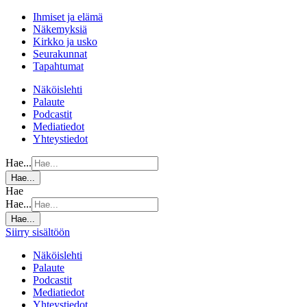
Ihmiset ja elämä
Näkemyksiä
Kirkko ja usko
Seurakunnat
Tapahtumat
Näköislehti
Palaute
Podcastit
Mediatiedot
Yhteystiedot
Hae...
Hae...
Hae
Hae...
Hae...
Siirry sisältöön
Näköislehti
Palaute
Podcastit
Mediatiedot
Yhteystiedot