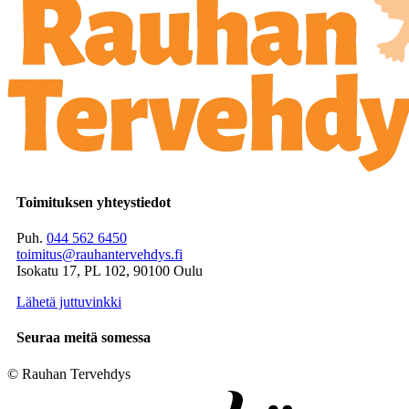
Toimituksen yhteystiedot
Puh.
044 562 6450
toimitus@rauhantervehdys.fi
Isokatu 17, PL 102, 90100 Oulu
Lähetä juttuvinkki
Seuraa meitä somessa
© Rauhan Tervehdys
Digi- ja mainostoimisto Höyry Rovaniemi ja Oulu