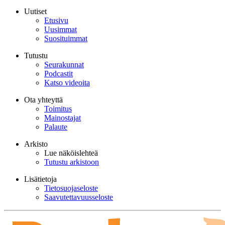
Uutiset
Etusivu
Uusimmat
Suosituimmat
Tutustu
Seurakunnat
Podcastit
Katso videoita
Ota yhteyttä
Toimitus
Mainostajat
Palaute
Arkisto
Lue näköislehteä
Tutustu arkistoon
Lisätietoja
Tietosuojaseloste
Saavutettavuusseloste