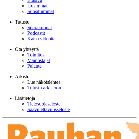
Etusivu
Uusimmat
Suosituimmat
Tutustu
Seurakunnat
Podcastit
Katso videoita
Ota yhteyttä
Toimitus
Mainostajat
Palaute
Arkisto
Lue näköislehteä
Tutustu arkistoon
Lisätietoja
Tietosuojaseloste
Saavutettavuusseloste