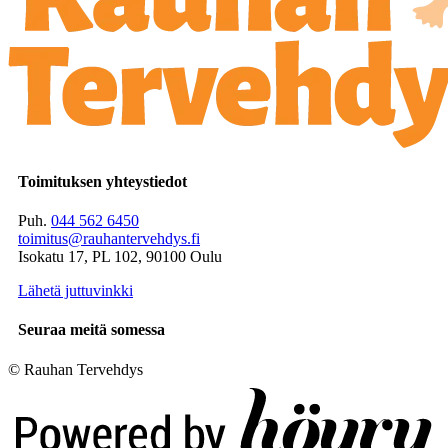
Toimituksen yhteystiedot
Puh.
044 562 6450
toimitus@rauhantervehdys.fi
Isokatu 17, PL 102, 90100 Oulu
Lähetä juttuvinkki
Seuraa meitä somessa
© Rauhan Tervehdys
Digi- ja mainostoimisto Höyry Rovaniemi ja Oulu