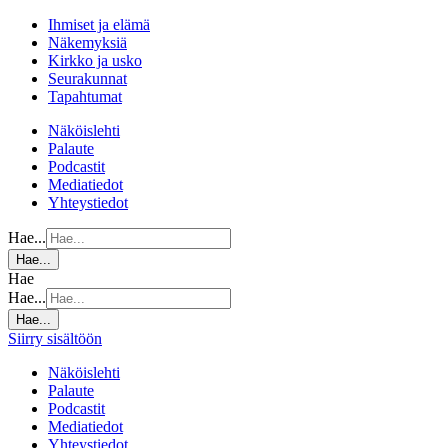
Ihmiset ja elämä
Näkemyksiä
Kirkko ja usko
Seurakunnat
Tapahtumat
Näköislehti
Palaute
Podcastit
Mediatiedot
Yhteystiedot
Hae...
Hae...
Hae
Hae...
Hae...
Siirry sisältöön
Näköislehti
Palaute
Podcastit
Mediatiedot
Yhteystiedot