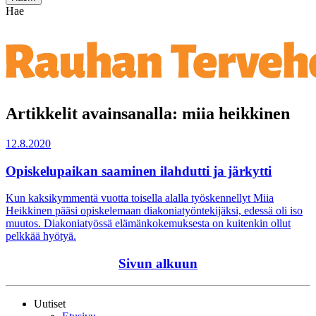
Hae
Artikkelit avainsanalla: miia heikkinen
12.8.2020
Opiskelupaikan saaminen ilahdutti ja järkytti
Kun kaksikymmentä vuotta toisella alalla työskennellyt Miia
Heikkinen pääsi opiskelemaan diakoniatyöntekijäksi, edessä oli iso
muutos. Diakoniatyössä elämänkokemuksesta on kuitenkin ollut
pelkkää hyötyä.
Sivun alkuun
Uutiset