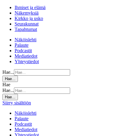
Ihmiset ja elämä
Näkemyksiä
Kirkko ja usko
Seurakunnat
Tapahtumat
Näköislehti
Palaute
Podcastit
Mediatiedot
Yhteystiedot
Hae...
Hae...
Hae
Hae...
Hae...
Siirry sisältöön
Näköislehti
Palaute
Podcastit
Mediatiedot
Yhteystiedot