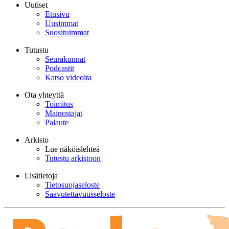
Uutiset
Etusivu
Uusimmat
Suosituimmat
Tutustu
Seurakunnat
Podcastit
Katso videoita
Ota yhteyttä
Toimitus
Mainostajat
Palaute
Arkisto
Lue näköislehteä
Tutustu arkistoon
Lisätietoja
Tietosuojaseloste
Saavutettavuusseloste