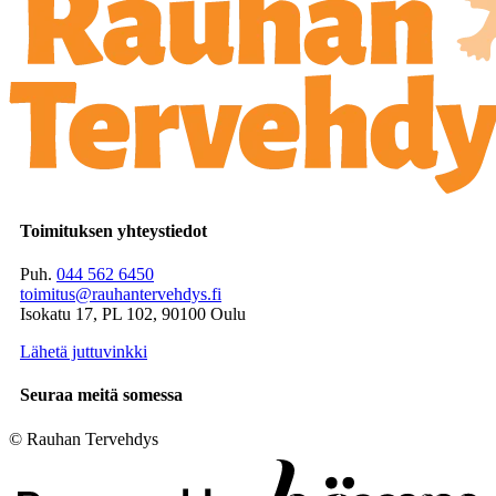
Toimituksen yhteystiedot
Puh.
044 562 6450
toimitus@rauhantervehdys.fi
Isokatu 17, PL 102, 90100 Oulu
Lähetä juttuvinkki
Seuraa meitä somessa
© Rauhan Tervehdys
Digi- ja mainostoimisto Höyry Rovaniemi ja Oulu