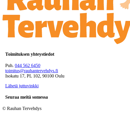
Toimituksen yhteystiedot
Puh.
044 562 6450
toimitus@rauhantervehdys.fi
Isokatu 17, PL 102, 90100 Oulu
Lähetä juttuvinkki
Seuraa meitä somessa
© Rauhan Tervehdys
Digi- ja mainostoimisto Höyry Rovaniemi ja Oulu