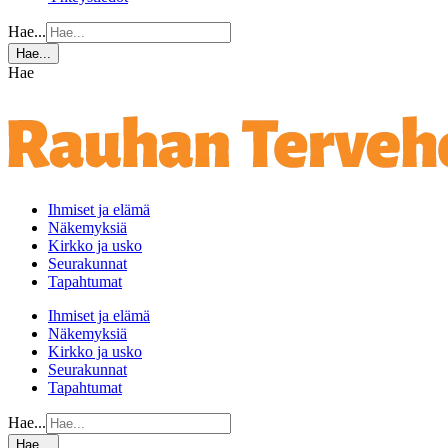
Hae...
Hae...
Hae
Ihmiset ja elämä
Näkemyksiä
Kirkko ja usko
Seurakunnat
Tapahtumat
Ihmiset ja elämä
Näkemyksiä
Kirkko ja usko
Seurakunnat
Tapahtumat
Hae...
Hae...