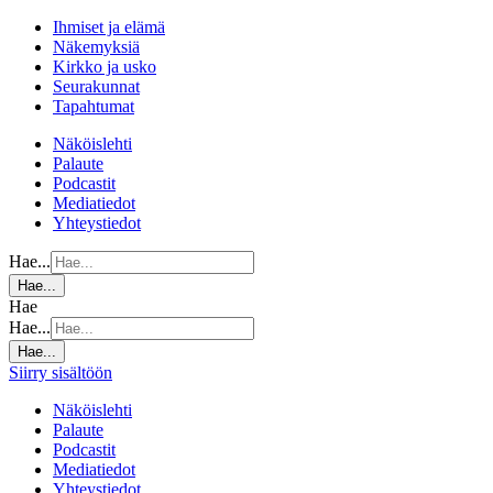
Ihmiset ja elämä
Näkemyksiä
Kirkko ja usko
Seurakunnat
Tapahtumat
Näköislehti
Palaute
Podcastit
Mediatiedot
Yhteystiedot
Hae...
Hae...
Hae
Hae...
Hae...
Siirry sisältöön
Näköislehti
Palaute
Podcastit
Mediatiedot
Yhteystiedot