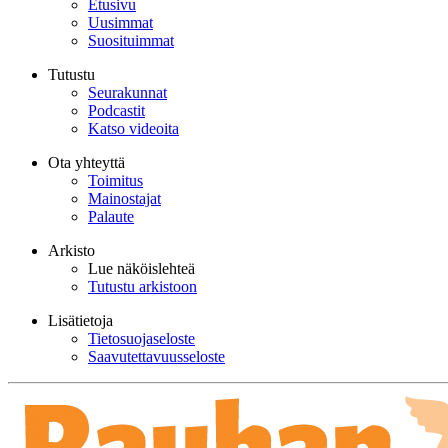
Etusivu
Uusimmat
Suosituimmat
Tutustu
Seurakunnat
Podcastit
Katso videoita
Ota yhteyttä
Toimitus
Mainostajat
Palaute
Arkisto
Lue näköislehteä
Tutustu arkistoon
Lisätietoja
Tietosuojaseloste
Saavutettavuusseloste