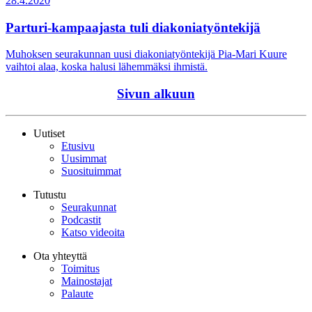
28.4.2020
Parturi-kampaajasta tuli diakoniatyöntekijä
Muhoksen seurakunnan uusi diakoniatyöntekijä Pia-Mari Kuure
vaihtoi alaa, koska halusi lähemmäksi ihmistä.
Sivun alkuun
Uutiset
Etusivu
Uusimmat
Suosituimmat
Tutustu
Seurakunnat
Podcastit
Katso videoita
Ota yhteyttä
Toimitus
Mainostajat
Palaute