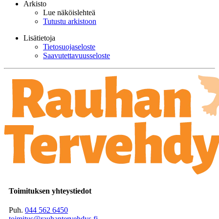
Arkisto
Lue näköislehteä
Tutustu arkistoon
Lisätietoja
Tietosuojaseloste
Saavutettavuusseloste
Toimituksen yhteystiedot
Puh.
044 562 6450
toimitus@rauhantervehdys.fi