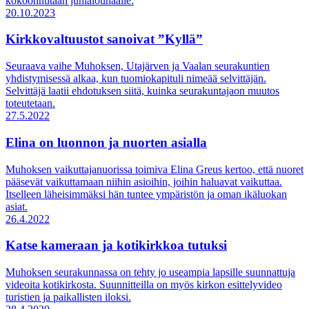
kokoonnutaan juhlalounaalle.
20.10.2023
Kirkkovaltuustot sanoivat ”Kyllä”
Seuraava vaihe Muhoksen, Utajärven ja Vaalan seurakuntien
yhdistymisessä alkaa, kun tuomiokapituli nimeää selvittäjän.
Selvittäjä laatii ehdotuksen siitä, kuinka seurakuntajaon muutos
toteutetaan.
27.5.2022
Elina on luonnon ja nuorten asialla
Muhoksen vaikuttajanuorissa toimiva Elina Greus kertoo, että nuoret
pääsevät vaikuttamaan niihin asioihin, joihin haluavat vaikuttaa.
Itselleen läheisimmäksi hän tuntee ympäristön ja oman ikäluokan
asiat.
26.4.2022
Katse kameraan ja kotikirkkoa tutuksi
Muhoksen seurakunnassa on tehty jo useampia lapsille suunnattuja
videoita kotikirkosta. Suunnitteilla on myös kirkon esittelyvideo
turistien ja paikallisten iloksi.