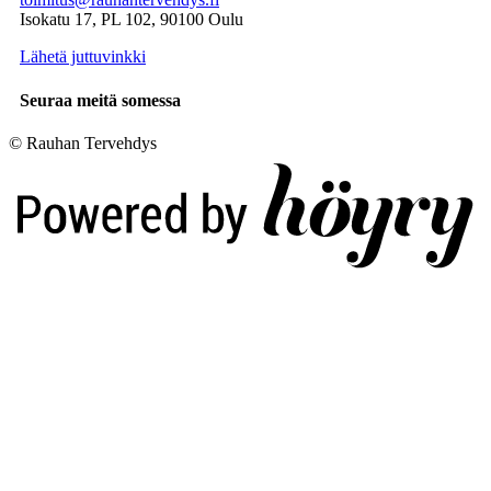
Isokatu 17, PL 102, 90100 Oulu
Lähetä juttuvinkki
Seuraa meitä somessa
© Rauhan Tervehdys
Digi- ja mainostoimisto Höyry Rovaniemi ja Oulu