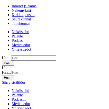
Ihmiset ja elämä
Näkemyksiä
Kirkko ja usko
Seurakunnat
Tapahtumat
Näköislehti
Palaute
Podcastit
Mediatiedot
Yhteystiedot
Hae...
Hae...
Hae
Hae...
Hae...
Siirry sisältöön
Näköislehti
Palaute
Podcastit
Mediatiedot
Yhteystiedot