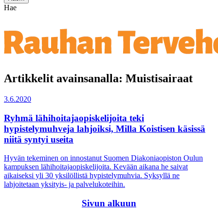
Hae
Artikkelit avainsanalla: Muistisairaat
3.6.2020
Ryhmä lähihoitajaopiskelijoita teki
hypistelymuhveja lahjoiksi, Milla Koistisen käsissä
niitä syntyi useita
Hyvän tekeminen on innostanut Suomen Diakoniaopiston Oulun
kampuksen lähihoitajaopiskelijoita. Kevään aikana he saivat
aikaiseksi yli 30 yksilöllistä hypistelymuhvia. Syksyllä ne
lahjoitetaan yksityis- ja palvelukoteihin.
Sivun alkuun