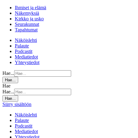
Ihmiset ja elämä
Näkemyksiä
Kirkko ja usko
Seurakunnat
Tapahtumat
Näköislehti
Palaute
Podcastit
Mediatiedot
Yhteystiedot
Hae...
Hae...
Hae
Hae...
Hae...
Siirry sisältöön
Näköislehti
Palaute
Podcastit
Mediatiedot
Yhteystiedot