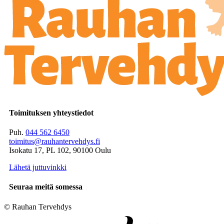
Toimituksen yhteystiedot
Puh.
044 562 6450
toimitus@rauhantervehdys.fi
Isokatu 17, PL 102, 90100 Oulu
Lähetä juttuvinkki
Seuraa meitä somessa
© Rauhan Tervehdys
Digi- ja mainostoimisto Höyry Rovaniemi ja Oulu