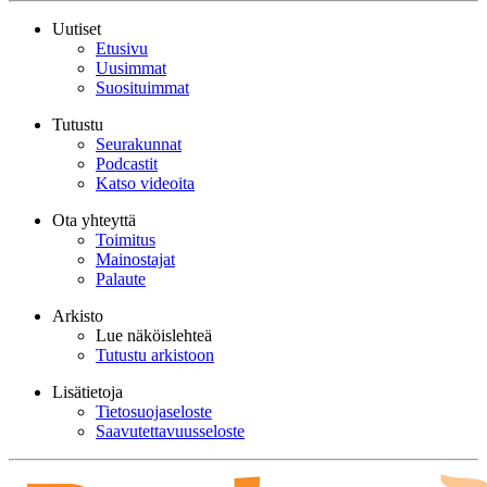
Uutiset
Etusivu
Uusimmat
Suosituimmat
Tutustu
Seurakunnat
Podcastit
Katso videoita
Ota yhteyttä
Toimitus
Mainostajat
Palaute
Arkisto
Lue näköislehteä
Tutustu arkistoon
Lisätietoja
Tietosuojaseloste
Saavutettavuusseloste