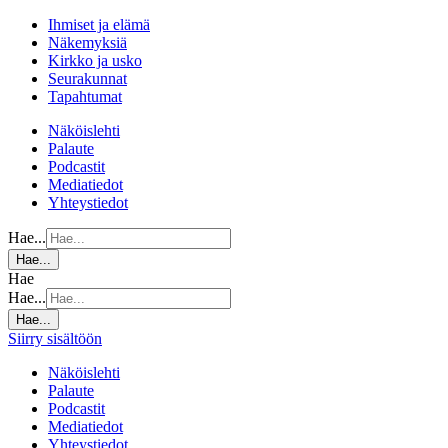
Ihmiset ja elämä
Näkemyksiä
Kirkko ja usko
Seurakunnat
Tapahtumat
Näköislehti
Palaute
Podcastit
Mediatiedot
Yhteystiedot
Hae...
Hae...
Hae
Hae...
Hae...
Siirry sisältöön
Näköislehti
Palaute
Podcastit
Mediatiedot
Yhteystiedot