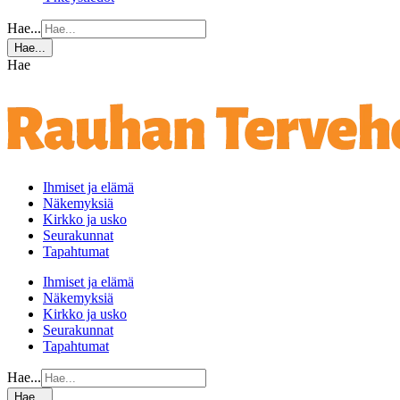
Hae...
Hae...
Hae
Ihmiset ja elämä
Näkemyksiä
Kirkko ja usko
Seurakunnat
Tapahtumat
Ihmiset ja elämä
Näkemyksiä
Kirkko ja usko
Seurakunnat
Tapahtumat
Hae...
Hae...