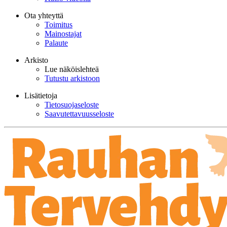
Ota yhteyttä
Toimitus
Mainostajat
Palaute
Arkisto
Lue näköislehteä
Tutustu arkistoon
Lisätietoja
Tietosuojaseloste
Saavutettavuusseloste