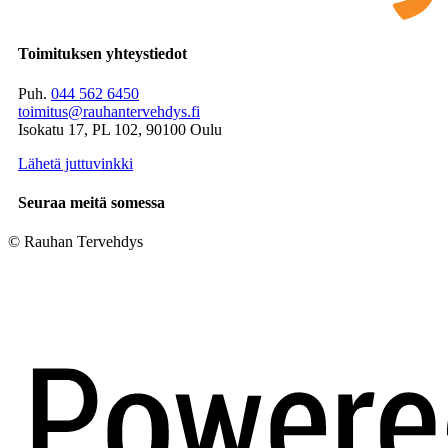
Toimituksen yhteystiedot
Puh.
044 562 6450
toimitus@rauhantervehdys.fi
Isokatu 17, PL 102, 90100 Oulu
Lähetä juttuvinkki
Seuraa meitä somessa
© Rauhan Tervehdys
Digi- ja mainostoimisto Höyry Rovaniemi ja Oulu