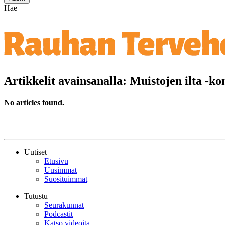
Hae
Artikkelit avainsanalla: Muistojen ilta -kon
No articles found.
Uutiset
Etusivu
Uusimmat
Suosituimmat
Tutustu
Seurakunnat
Podcastit
Katso videoita