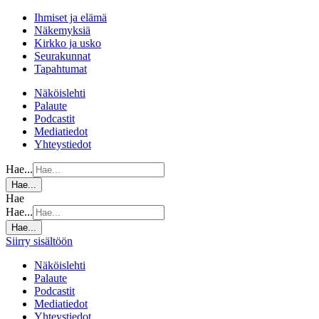
Ihmiset ja elämä
Näkemyksiä
Kirkko ja usko
Seurakunnat
Tapahtumat
Näköislehti
Palaute
Podcastit
Mediatiedot
Yhteystiedot
Hae...
Hae...
Hae
Hae...
Hae...
Siirry sisältöön
Näköislehti
Palaute
Podcastit
Mediatiedot
Yhteystiedot