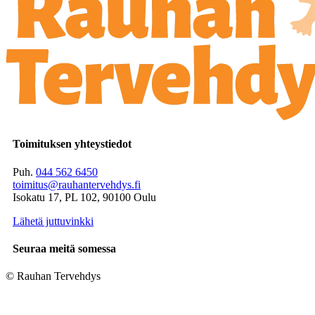
Toimituksen yhteystiedot
Puh.
044 562 6450
toimitus@rauhantervehdys.fi
Isokatu 17, PL 102, 90100 Oulu
Lähetä juttuvinkki
Seuraa meitä somessa
© Rauhan Tervehdys
Digi- ja mainostoimisto Höyry Rovaniemi ja Oulu