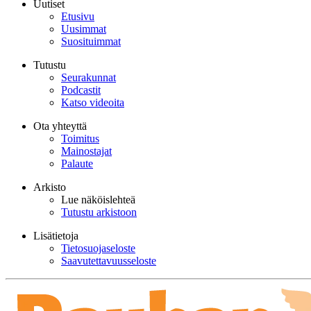
Uutiset
Etusivu
Uusimmat
Suosituimmat
Tutustu
Seurakunnat
Podcastit
Katso videoita
Ota yhteyttä
Toimitus
Mainostajat
Palaute
Arkisto
Lue näköislehteä
Tutustu arkistoon
Lisätietoja
Tietosuojaseloste
Saavutettavuusseloste