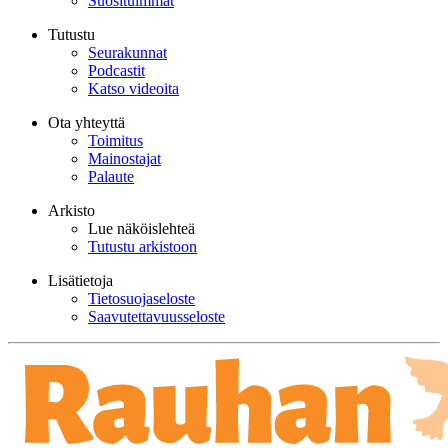
Suosituimmat
Tutustu
Seurakunnat
Podcastit
Katso videoita
Ota yhteyttä
Toimitus
Mainostajat
Palaute
Arkisto
Lue näköislehteä
Tutustu arkistoon
Lisätietoja
Tietosuojaseloste
Saavutettavuusseloste