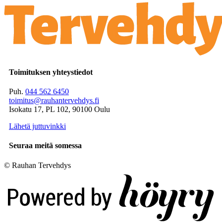
Toimituksen yhteystiedot
Puh.
044 562 6450
toimitus@rauhantervehdys.fi
Isokatu 17, PL 102, 90100 Oulu
Lähetä juttuvinkki
Seuraa meitä somessa
© Rauhan Tervehdys
Digi- ja mainostoimisto Höyry Rovaniemi ja Oulu