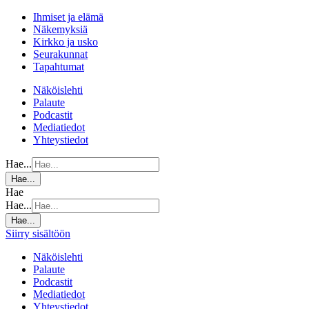
Ihmiset ja elämä
Näkemyksiä
Kirkko ja usko
Seurakunnat
Tapahtumat
Näköislehti
Palaute
Podcastit
Mediatiedot
Yhteystiedot
Hae...
Hae...
Hae
Hae...
Hae...
Siirry sisältöön
Näköislehti
Palaute
Podcastit
Mediatiedot
Yhteystiedot