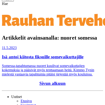
Hae
Artikkelit avainsanalla: nuoret somessa
11.5.2023
Isä antoi kiitosta fiksuille somevaikuttajille
Somessa-tapahtumassa nuoret kuulivat somevaikuttajien
kokemuksia ja pääsivät myös tenttaamaan heitä. Kimmo Tynin
mielestä vastaavia tapahtumia pitäisi järjestää myös kouluissa.
Sivun alkuun
Uutiset
Etusivu