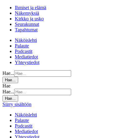
Ihmiset ja elämä
Näkemyksiä
Kirkko ja usko
Seurakunnat
Tapahtumat
Näköislehti
Palaute
Podcastit
Mediatiedot
Yhteystiedot
Hae...
Hae...
Hae
Hae...
Hae...
Siirry sisältöön
Näköislehti
Palaute
Podcastit
Mediatiedot
Yhteystiedot