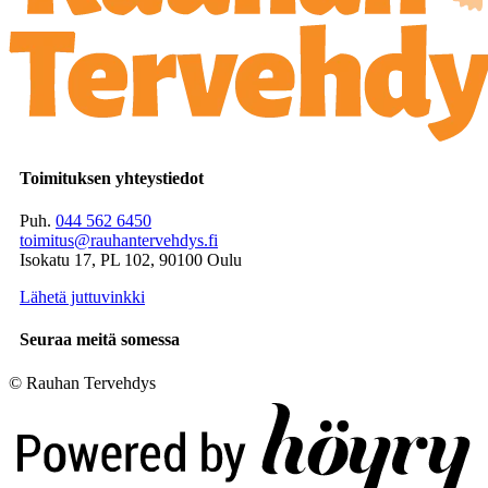
Toimituksen yhteystiedot
Puh.
044 562 6450
toimitus@rauhantervehdys.fi
Isokatu 17, PL 102, 90100 Oulu
Lähetä juttuvinkki
Seuraa meitä somessa
© Rauhan Tervehdys
Digi- ja mainostoimisto Höyry Rovaniemi ja Oulu