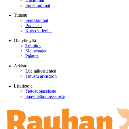
Uusimmat
Suosituimmat
Tutustu
Seurakunnat
Podcastit
Katso videoita
Ota yhteyttä
Toimitus
Mainostajat
Palaute
Arkisto
Lue näköislehteä
Tutustu arkistoon
Lisätietoja
Tietosuojaseloste
Saavutettavuusseloste