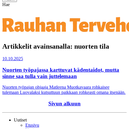
Hae
Artikkelit avainsanalla: nuorten tila
10.10.2025
Nuorten työpajassa karttuvat kädentaidot, mutta
sinne saa tulla vain juttelemaan
Nuorten työpajan ohjaaja Matleena Muotkavaara rohkaisee
tulemaan Luovalaksi kutsuttuun paikkaan rohkeasti omana itsenään.
Sivun alkuun
Uutiset
Etusivu