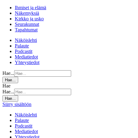
Ihmiset ja elämä
Näkemyksiä
Kirkko ja usko
Seurakunnat
Tapahtumat
Näköislehti
Palaute
Podcastit
Mediatiedot
Yhteystiedot
Hae...
Hae...
Hae
Hae...
Hae...
Siirry sisältöön
Näköislehti
Palaute
Podcastit
Mediatiedot
Yhteystiedot