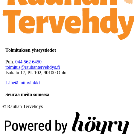
Toimituksen yhteystiedot
Puh.
044 562 6450
toimitus@rauhantervehdys.fi
Isokatu 17, PL 102, 90100 Oulu
Lähetä juttuvinkki
Seuraa meitä somessa
© Rauhan Tervehdys
Digi- ja mainostoimisto Höyry Rovaniemi ja Oulu