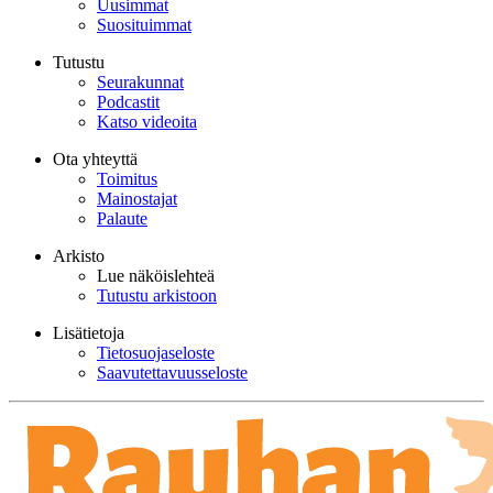
Uusimmat
Suosituimmat
Tutustu
Seurakunnat
Podcastit
Katso videoita
Ota yhteyttä
Toimitus
Mainostajat
Palaute
Arkisto
Lue näköislehteä
Tutustu arkistoon
Lisätietoja
Tietosuojaseloste
Saavutettavuusseloste