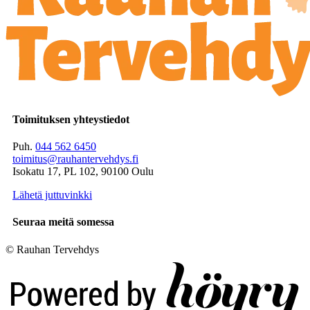
Toimituksen yhteystiedot
Puh.
044 562 6450
toimitus@rauhantervehdys.fi
Isokatu 17, PL 102, 90100 Oulu
Lähetä juttuvinkki
Seuraa meitä somessa
© Rauhan Tervehdys
Digi- ja mainostoimisto Höyry Rovaniemi ja Oulu