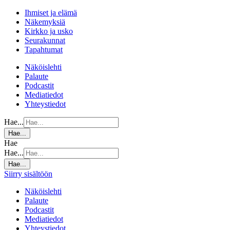
Ihmiset ja elämä
Näkemyksiä
Kirkko ja usko
Seurakunnat
Tapahtumat
Näköislehti
Palaute
Podcastit
Mediatiedot
Yhteystiedot
Hae...
Hae...
Hae
Hae...
Hae...
Siirry sisältöön
Näköislehti
Palaute
Podcastit
Mediatiedot
Yhteystiedot