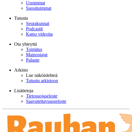
Uusimmat
Suosituimmat
Tutustu
Seurakunnat
Podcastit
Katso videoita
Ota yhteyttä
Toimitus
Mainostajat
Palaute
Arkisto
Lue näköislehteä
Tutustu arkistoon
Lisätietoja
Tietosuojaseloste
Saavutettavuusseloste