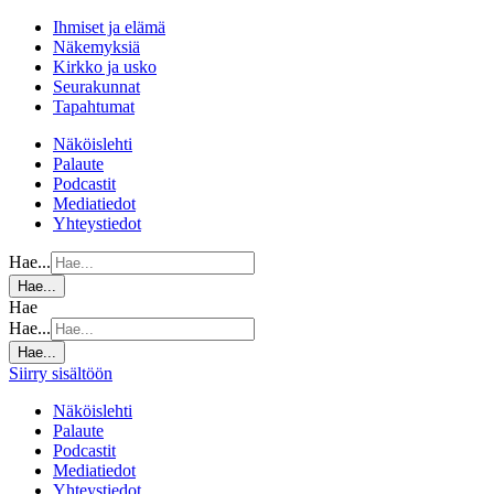
Ihmiset ja elämä
Näkemyksiä
Kirkko ja usko
Seurakunnat
Tapahtumat
Näköislehti
Palaute
Podcastit
Mediatiedot
Yhteystiedot
Hae...
Hae...
Hae
Hae...
Hae...
Siirry sisältöön
Näköislehti
Palaute
Podcastit
Mediatiedot
Yhteystiedot