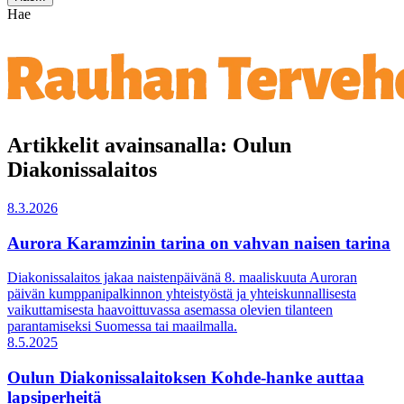
Hae
Artikkelit avainsanalla: Oulun
Diakonissalaitos
8.3.2026
Aurora Karamzinin tarina on vahvan naisen tarina
Diakonissalaitos jakaa naistenpäivänä 8. maaliskuuta Auroran
päivän kumppanipalkinnon yhteistyöstä ja yhteiskunnallisesta
vaikuttamisesta haavoittuvassa asemassa olevien tilanteen
parantamiseksi Suomessa tai maailmalla.
8.5.2025
Oulun Diakonissalaitoksen Kohde-hanke auttaa
lapsiperheitä