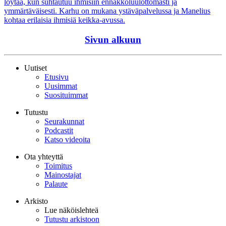
löytää, kun suhtautuu ihmisiin ennakkoluulottomasti ja
ymmärtäväisesti. Karhu on mukana ystäväpalvelussa ja Manelius
kohtaa erilaisia ihmisiä keikka-avussa.
Sivun alkuun
Uutiset
Etusivu
Uusimmat
Suosituimmat
Tutustu
Seurakunnat
Podcastit
Katso videoita
Ota yhteyttä
Toimitus
Mainostajat
Palaute
Arkisto
Lue näköislehteä
Tutustu arkistoon