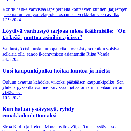
Kohde-hanke vahvistaa lapsiperheitä kohtaavien kuntien, järjestöjen
ja seurakuntien työntekijöiden osaamista verkkokurssien avulla.
17.9.2024
Löytävä vanhustyö tarjoaa tukea ikäihmisille: "On
tärkeää puuttua asioihin ajoissa"
Vanhustyö etsii uusia kumppaneita – metsästysseuratkin voisivat
sellaisia olla, sanoo ikääntymisen asiantuntija Riitta Vesala.
24.3.2021
Uusi kaupunkipolku hoitaa kuntoa ja mieltä
Ouluun avautuu kahdeksi viikoksi pääsiäisen kaupunkipolku. Sen
yhdellä pysäkillä voi mielikuvissaan jättää omia murheitaan virran
vietäväksi.
10.2.2021
Kun haluat ystävystyä, ryhdy
ennakkoluulottomaksi
Sirpa Karhu ja Helena Manelius tietävät, että uusia ystäviä voi