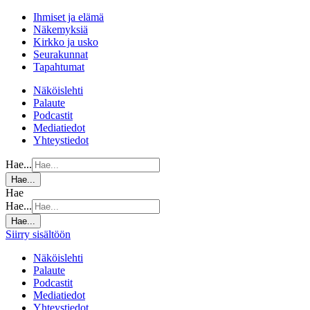
Ihmiset ja elämä
Näkemyksiä
Kirkko ja usko
Seurakunnat
Tapahtumat
Näköislehti
Palaute
Podcastit
Mediatiedot
Yhteystiedot
Hae...
Hae...
Hae
Hae...
Hae...
Siirry sisältöön
Näköislehti
Palaute
Podcastit
Mediatiedot
Yhteystiedot