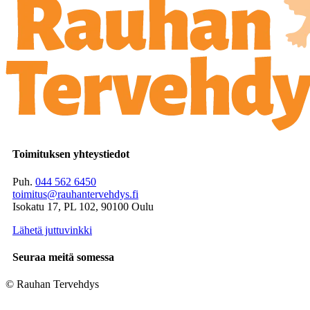
Toimituksen yhteystiedot
Puh.
044 562 6450
toimitus@rauhantervehdys.fi
Isokatu 17, PL 102, 90100 Oulu
Lähetä juttuvinkki
Seuraa meitä somessa
© Rauhan Tervehdys
Digi- ja mainostoimisto Höyry Rovaniemi ja Oulu