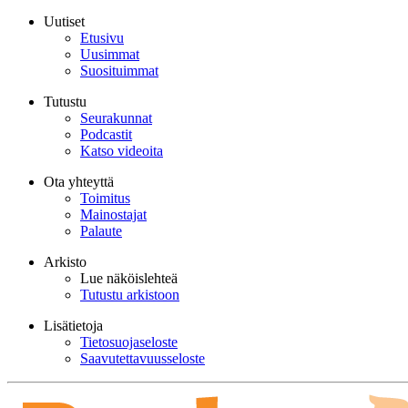
Uutiset
Etusivu
Uusimmat
Suosituimmat
Tutustu
Seurakunnat
Podcastit
Katso videoita
Ota yhteyttä
Toimitus
Mainostajat
Palaute
Arkisto
Lue näköislehteä
Tutustu arkistoon
Lisätietoja
Tietosuojaseloste
Saavutettavuusseloste