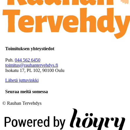
Toimituksen yhteystiedot
Puh.
044 562 6450
toimitus@rauhantervehdys.fi
Isokatu 17, PL 102, 90100 Oulu
Lähetä juttuvinkki
Seuraa meitä somessa
© Rauhan Tervehdys
Digi- ja mainostoimisto Höyry Rovaniemi ja Oulu