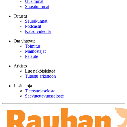
Uusimmat
Suosituimmat
Tutustu
Seurakunnat
Podcastit
Katso videoita
Ota yhteyttä
Toimitus
Mainostajat
Palaute
Arkisto
Lue näköislehteä
Tutustu arkistoon
Lisätietoja
Tietosuojaseloste
Saavutettavuusseloste