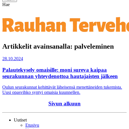
Hae
Artikkelit avainsanalla: palveleminen
28.10.2024
Palautekysely omaisille: moni sureva kaipaa
seurakunnan yhteydenottoa hautajaisten jälkeen
Oulun seurakunnat kehittävät läheisensä menettäneiden tukemista.
Uusi opasvihko syntyi omaisia kuunnellen.
Sivun alkuun
Uutiset
Etusivu