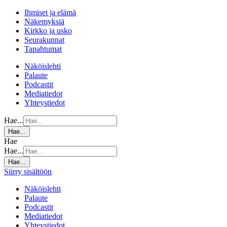
Ihmiset ja elämä
Näkemyksiä
Kirkko ja usko
Seurakunnat
Tapahtumat
Näköislehti
Palaute
Podcastit
Mediatiedot
Yhteystiedot
Hae...
Hae...
Hae
Hae...
Hae...
Siirry sisältöön
Näköislehti
Palaute
Podcastit
Mediatiedot
Yhteystiedot