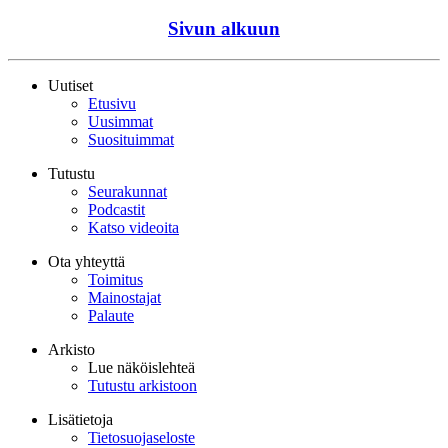
Sivun alkuun
Uutiset
Etusivu
Uusimmat
Suosituimmat
Tutustu
Seurakunnat
Podcastit
Katso videoita
Ota yhteyttä
Toimitus
Mainostajat
Palaute
Arkisto
Lue näköislehteä
Tutustu arkistoon
Lisätietoja
Tietosuojaseloste