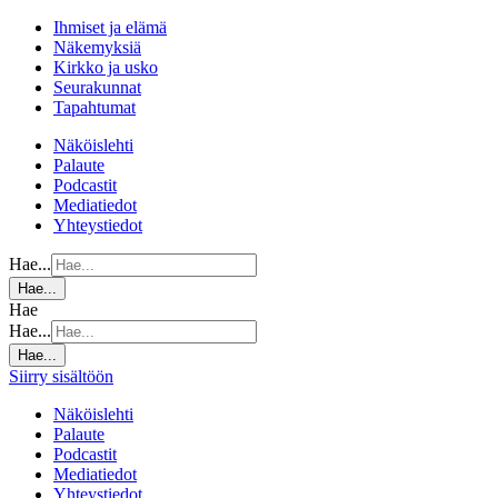
Ihmiset ja elämä
Näkemyksiä
Kirkko ja usko
Seurakunnat
Tapahtumat
Näköislehti
Palaute
Podcastit
Mediatiedot
Yhteystiedot
Hae...
Hae...
Hae
Hae...
Hae...
Siirry sisältöön
Näköislehti
Palaute
Podcastit
Mediatiedot
Yhteystiedot