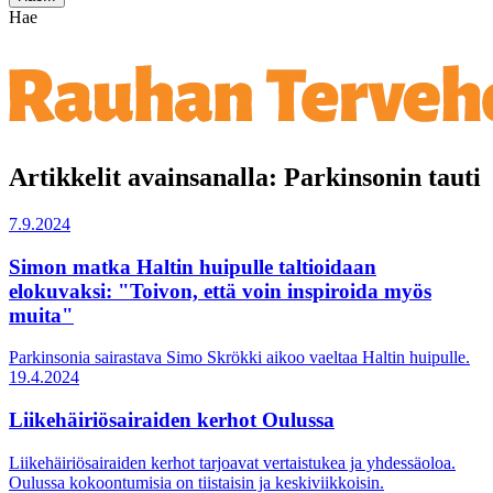
Hae
Artikkelit avainsanalla: Parkinsonin tauti
7.9.2024
Simon matka Haltin huipulle taltioidaan
elokuvaksi: "Toivon, että voin inspiroida myös
muita"
Parkinsonia sairastava Simo Skrökki aikoo vaeltaa Haltin huipulle.
19.4.2024
Liikehäiriösairaiden kerhot Oulussa
Liikehäiriösairaiden kerhot tarjoavat vertaistukea ja yhdessäoloa.
Oulussa kokoontumisia on tiistaisin ja keskiviikkoisin.