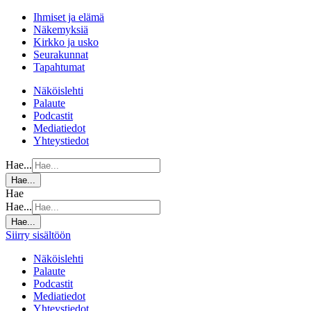
Ihmiset ja elämä
Näkemyksiä
Kirkko ja usko
Seurakunnat
Tapahtumat
Näköislehti
Palaute
Podcastit
Mediatiedot
Yhteystiedot
Hae...
Hae...
Hae
Hae...
Hae...
Siirry sisältöön
Näköislehti
Palaute
Podcastit
Mediatiedot
Yhteystiedot