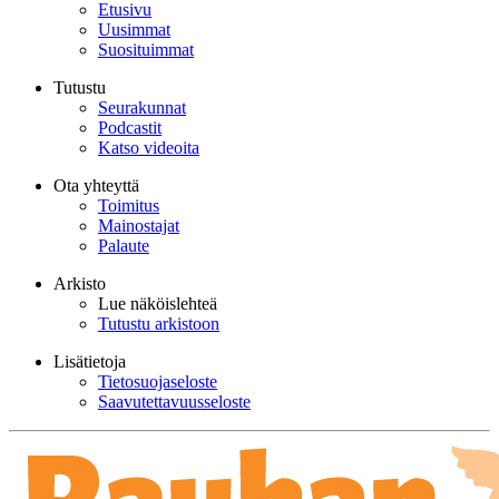
Etusivu
Uusimmat
Suosituimmat
Tutustu
Seurakunnat
Podcastit
Katso videoita
Ota yhteyttä
Toimitus
Mainostajat
Palaute
Arkisto
Lue näköislehteä
Tutustu arkistoon
Lisätietoja
Tietosuojaseloste
Saavutettavuusseloste