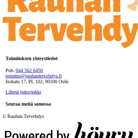
Toimituksen yhteystiedot
Puh.
044 562 6450
toimitus@rauhantervehdys.fi
Isokatu 17, PL 102, 90100 Oulu
Lähetä juttuvinkki
Seuraa meitä somessa
© Rauhan Tervehdys
Digi- ja mainostoimisto Höyry Rovaniemi ja Oulu