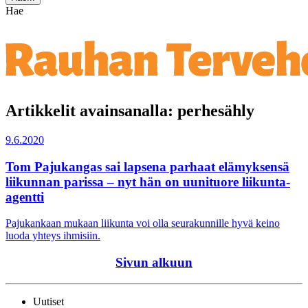
Hae
Artikkelit avainsanalla: perhesähly
9.6.2020
Tom Pajukangas sai lapsena parhaat elämyksensä
liikunnan parissa – nyt hän on uunituore liikunta-
agentti
Pajukankaan mukaan liikunta voi olla seurakunnille hyvä keino
luoda yhteys ihmisiin.
Sivun alkuun
Uutiset