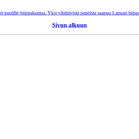
ri puolille hiippakuntaa. Yksi vihittävistä papeista saapuu Lapuan hiip
Sivun alkuun