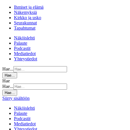
Ihmiset ja elämä
Näkemyksiä
Kirkko ja usko
Seurakunnat
Tapahtumat
Näköislehti
Palaute
Podcastit
Mediatiedot
Yhteystiedot
Hae...
Hae...
Hae
Hae...
Hae...
Siirry sisältöön
Näköislehti
Palaute
Podcastit
Mediatiedot
Yhteystiedot