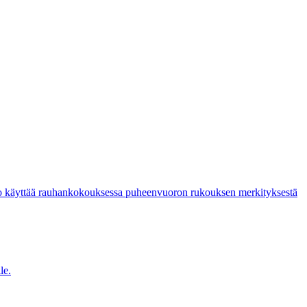
alo käyttää rauhankokouksessa puheenvuoron rukouksen merkityksestä
le.