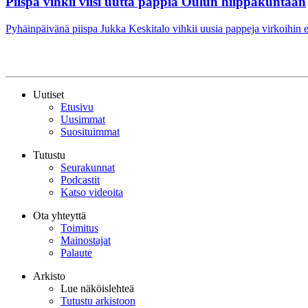
Piispa vihkii viisi uutta pappia Oulun hiippakuntaan
Pyhäinpäivänä piispa Jukka Keskitalo vihkii uusia pappeja virkoihin e
Uutiset
Etusivu
Uusimmat
Suosituimmat
Tutustu
Seurakunnat
Podcastit
Katso videoita
Ota yhteyttä
Toimitus
Mainostajat
Palaute
Arkisto
Lue näköislehteä
Tutustu arkistoon