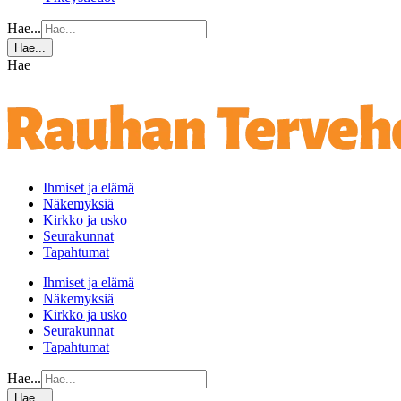
Hae...
Hae...
Hae
Ihmiset ja elämä
Näkemyksiä
Kirkko ja usko
Seurakunnat
Tapahtumat
Ihmiset ja elämä
Näkemyksiä
Kirkko ja usko
Seurakunnat
Tapahtumat
Hae...
Hae...