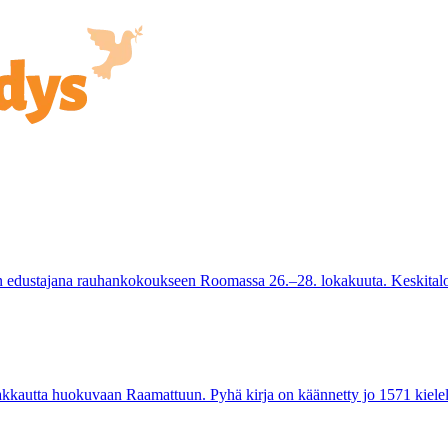
rkon edustajana rauhankokoukseen Roomassa 26.–28. lokakuuta. Keskit
akkautta huokuvaan Raamattuun. Pyhä kirja on käännetty jo 1571 kielel