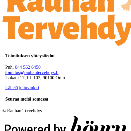
Toimituksen yhteystiedot
Puh.
044 562 6450
toimitus@rauhantervehdys.fi
Isokatu 17, PL 102, 90100 Oulu
Lähetä juttuvinkki
Seuraa meitä somessa
© Rauhan Tervehdys
Digi- ja mainostoimisto Höyry Rovaniemi ja Oulu