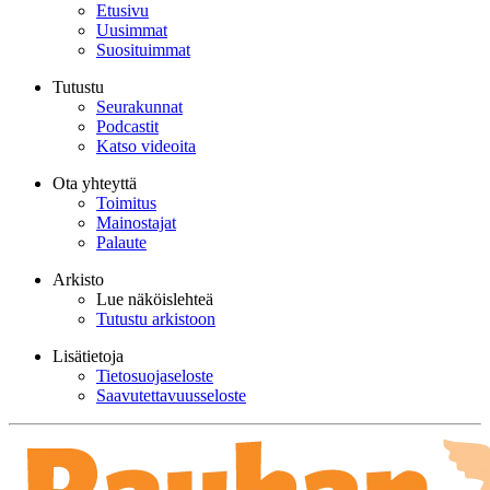
Etusivu
Uusimmat
Suosituimmat
Tutustu
Seurakunnat
Podcastit
Katso videoita
Ota yhteyttä
Toimitus
Mainostajat
Palaute
Arkisto
Lue näköislehteä
Tutustu arkistoon
Lisätietoja
Tietosuojaseloste
Saavutettavuusseloste