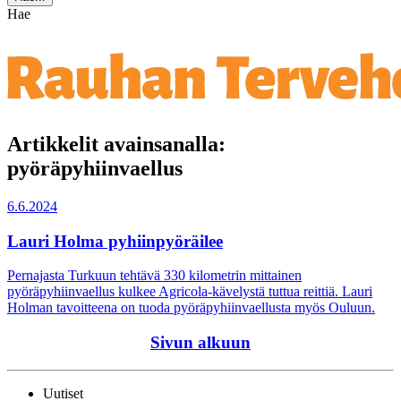
Hae
Artikkelit avainsanalla:
pyöräpyhiinvaellus
6.6.2024
Lauri Holma pyhiinpyöräilee
Pernajasta Turkuun tehtävä 330 kilometrin mittainen
pyöräpyhiinvaellus kulkee Agricola-kävelystä tuttua reittiä. Lauri
Holman tavoitteena on tuoda pyöräpyhiinvaellusta myös Ouluun.
Sivun alkuun
Uutiset