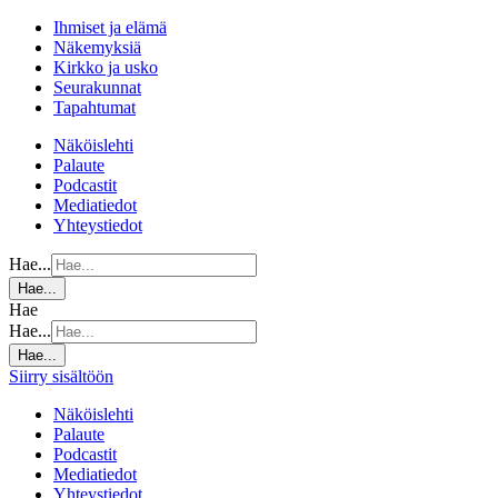
Ihmiset ja elämä
Näkemyksiä
Kirkko ja usko
Seurakunnat
Tapahtumat
Näköislehti
Palaute
Podcastit
Mediatiedot
Yhteystiedot
Hae...
Hae...
Hae
Hae...
Hae...
Siirry sisältöön
Näköislehti
Palaute
Podcastit
Mediatiedot
Yhteystiedot