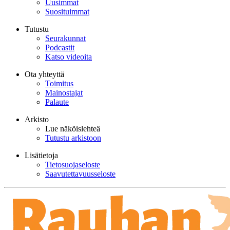
Uusimmat
Suosituimmat
Tutustu
Seurakunnat
Podcastit
Katso videoita
Ota yhteyttä
Toimitus
Mainostajat
Palaute
Arkisto
Lue näköislehteä
Tutustu arkistoon
Lisätietoja
Tietosuojaseloste
Saavutettavuusseloste