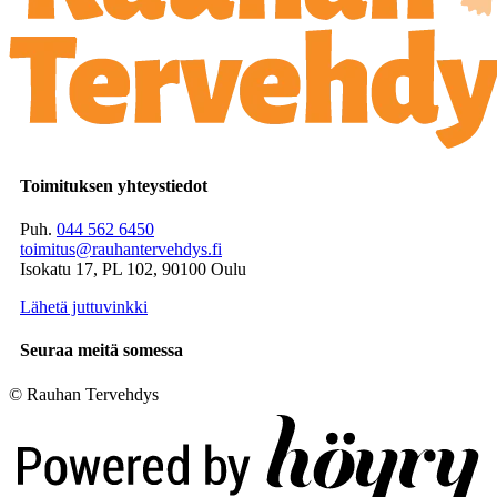
Toimituksen yhteystiedot
Puh.
044 562 6450
toimitus@rauhantervehdys.fi
Isokatu 17, PL 102, 90100 Oulu
Lähetä juttuvinkki
Seuraa meitä somessa
© Rauhan Tervehdys
Digi- ja mainostoimisto Höyry Rovaniemi ja Oulu