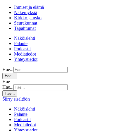
Ihmiset ja elämä
Näkemyksiä
Kirkko ja usko
Seurakunnat
Tapahtumat
Näköislehti
Palaute
Podcastit
Mediatiedot
Yhteystiedot
Hae...
Hae...
Hae
Hae...
Hae...
Siirry sisältöön
Näköislehti
Palaute
Podcastit
Mediatiedot
Yhteystiedot