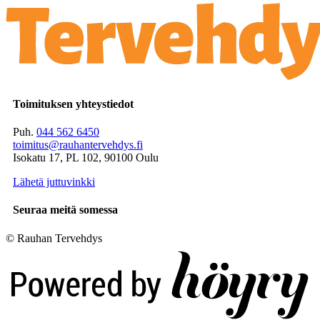
Toimituksen yhteystiedot
Puh.
044 562 6450
toimitus@rauhantervehdys.fi
Isokatu 17, PL 102, 90100 Oulu
Lähetä juttuvinkki
Seuraa meitä somessa
© Rauhan Tervehdys
Digi- ja mainostoimisto Höyry Rovaniemi ja Oulu