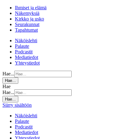
Ihmiset ja elämä
Näkemyksiä
Kirkko ja usko
Seurakunnat
Tapahtumat
Näköislehti
Palaute
Podcastit
Mediatiedot
Yhteystiedot
Hae...
Hae...
Hae
Hae...
Hae...
Siirry sisältöön
Näköislehti
Palaute
Podcastit
Mediatiedot
Yhteystiedot