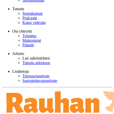
Suosituimmat
Tutustu
Seurakunnat
Podcastit
Katso videoita
Ota yhteyttä
Toimitus
Mainostajat
Palaute
Arkisto
Lue näköislehteä
Tutustu arkistoon
Lisätietoja
Tietosuojaseloste
Saavutettavuusseloste