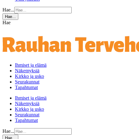
Hae...
Hae...
Hae
Ihmiset ja elämä
Näkemyksiä
Kirkko ja usko
Seurakunnat
Tapahtumat
Ihmiset ja elämä
Näkemyksiä
Kirkko ja usko
Seurakunnat
Tapahtumat
Hae...
Hae...