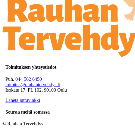
Toimituksen yhteystiedot
Puh.
044 562 6450
toimitus@rauhantervehdys.fi
Isokatu 17, PL 102, 90100 Oulu
Lähetä juttuvinkki
Seuraa meitä somessa
© Rauhan Tervehdys
Digi- ja mainostoimisto Höyry Rovaniemi ja Oulu