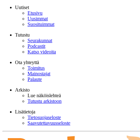
Uutiset
Etusivu
Uusimmat
Suosituimmat
Tutustu
Seurakunnat
Podcastit
Katso videoita
Ota yhteyttä
Toimitus
Mainostajat
Palaute
Arkisto
Lue näköislehteä
Tutustu arkistoon
Lisätietoja
Tietosuojaseloste
Saavutettavuusseloste