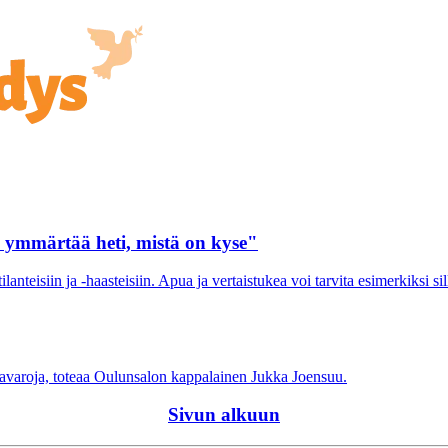
n ymmärtää heti, mistä on kyse"
teisiin ja -haasteisiin. Apua ja vertaistukea voi tarvita esimerkiksi sill
oimavaroja, toteaa Oulunsalon kappalainen Jukka Joensuu.
Sivun alkuun