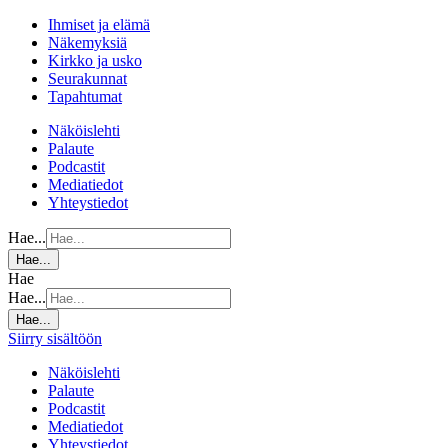
Ihmiset ja elämä
Näkemyksiä
Kirkko ja usko
Seurakunnat
Tapahtumat
Näköislehti
Palaute
Podcastit
Mediatiedot
Yhteystiedot
Hae...
Hae...
Hae
Hae...
Hae...
Siirry sisältöön
Näköislehti
Palaute
Podcastit
Mediatiedot
Yhteystiedot