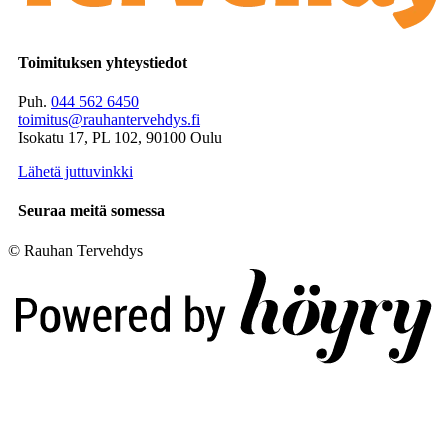
Toimituksen yhteystiedot
Puh.
044 562 6450
toimitus@rauhantervehdys.fi
Isokatu 17, PL 102, 90100 Oulu
Lähetä juttuvinkki
Seuraa meitä somessa
© Rauhan Tervehdys
Digi- ja mainostoimisto Höyry Rovaniemi ja Oulu