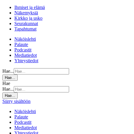
Ihmiset ja elämä
Näkemyksiä
Kirkko ja usko
Seurakunnat
Tapahtumat
Näköislehti
Palaute
Podcastit
Mediatiedot
Yhteystiedot
Hae...
Hae...
Hae
Hae...
Hae...
Siirry sisältöön
Näköislehti
Palaute
Podcastit
Mediatiedot
Yhteystiedot