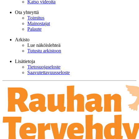
Katso videoita
Ota yhteyttä
Toimitus
Mainostajat
Palaute
Arkisto
Lue näköislehteä
Tutustu arkistoon
Lisätietoja
Tietosuojaseloste
Saavutettavuusseloste