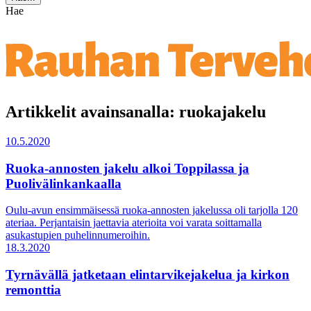
Hae
Artikkelit avainsanalla: ruokajakelu
10.5.2020
Ruoka-annosten jakelu alkoi Toppilassa ja
Puolivälinkankaalla
Oulu-avun ensimmäisessä ruoka-annosten jakelussa oli tarjolla 120
ateriaa. Perjantaisin jaettavia aterioita voi varata soittamalla
asukastupien puhelinnumeroihin.
18.3.2020
Tyrnävällä jatketaan elintarvikejakelua ja kirkon
remonttia