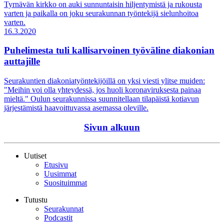
Tyrnävän kirkko on auki sunnuntaisin hiljentymistä ja rukousta
varten ja paikalla on joku seurakunnan työntekijä sielunhoitoa
varten.
16.3.2020
Puhelimesta tuli kallisarvoinen työväline diakonian
auttajille
Seurakuntien diakoniatyöntekijöillä on yksi viesti ylitse muiden:
"Meihin voi olla yhteydessä, jos huoli koronaviruksesta painaa
mieltä." Oulun seurakunnissa suunnitellaan tilapäistä kotiavun
järjestämistä haavoittuvassa asemassa oleville.
Sivun alkuun
Uutiset
Etusivu
Uusimmat
Suosituimmat
Tutustu
Seurakunnat
Podcastit