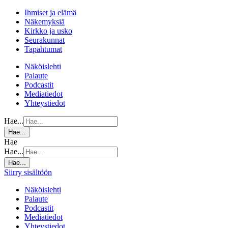
Ihmiset ja elämä
Näkemyksiä
Kirkko ja usko
Seurakunnat
Tapahtumat
Näköislehti
Palaute
Podcastit
Mediatiedot
Yhteystiedot
Hae...
Hae...
Hae
Hae...
Hae...
Siirry sisältöön
Näköislehti
Palaute
Podcastit
Mediatiedot
Yhteystiedot