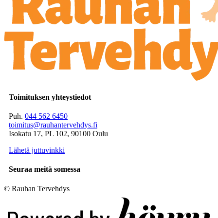
Toimituksen yhteystiedot
Puh.
044 562 6450
toimitus@rauhantervehdys.fi
Isokatu 17, PL 102, 90100 Oulu
Lähetä juttuvinkki
Seuraa meitä somessa
© Rauhan Tervehdys
Digi- ja mainostoimisto Höyry Rovaniemi ja Oulu