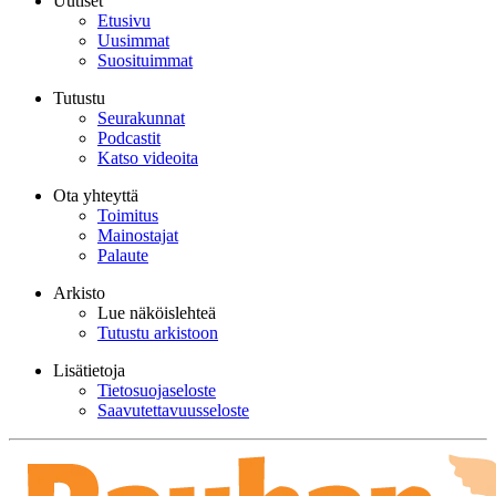
Uutiset
Etusivu
Uusimmat
Suosituimmat
Tutustu
Seurakunnat
Podcastit
Katso videoita
Ota yhteyttä
Toimitus
Mainostajat
Palaute
Arkisto
Lue näköislehteä
Tutustu arkistoon
Lisätietoja
Tietosuojaseloste
Saavutettavuusseloste