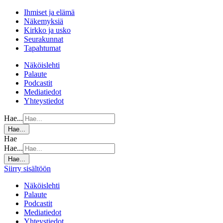
Ihmiset ja elämä
Näkemyksiä
Kirkko ja usko
Seurakunnat
Tapahtumat
Näköislehti
Palaute
Podcastit
Mediatiedot
Yhteystiedot
Hae...
Hae...
Hae
Hae...
Hae...
Siirry sisältöön
Näköislehti
Palaute
Podcastit
Mediatiedot
Yhteystiedot