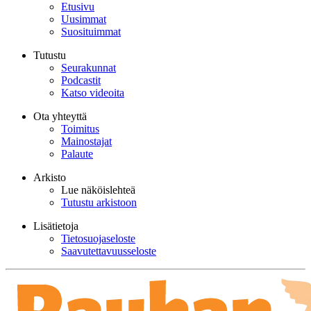
Etusivu
Uusimmat
Suosituimmat
Tutustu
Seurakunnat
Podcastit
Katso videoita
Ota yhteyttä
Toimitus
Mainostajat
Palaute
Arkisto
Lue näköislehteä
Tutustu arkistoon
Lisätietoja
Tietosuojaseloste
Saavutettavuusseloste