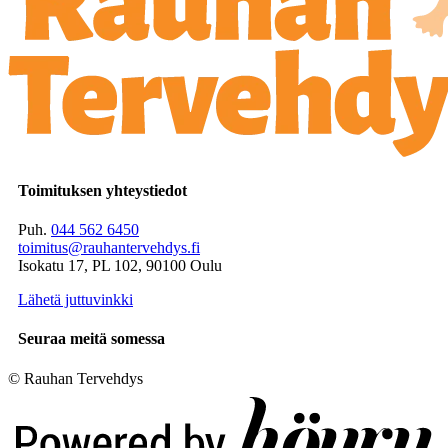
Toimituksen yhteystiedot
Puh.
044 562 6450
toimitus@rauhantervehdys.fi
Isokatu 17, PL 102, 90100 Oulu
Lähetä juttuvinkki
Seuraa meitä somessa
© Rauhan Tervehdys
Digi- ja mainostoimisto Höyry Rovaniemi ja Oulu