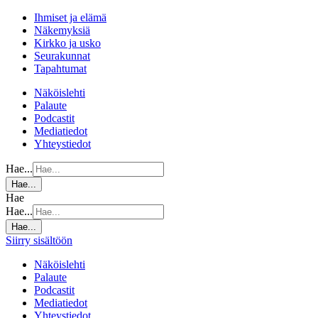
Ihmiset ja elämä
Näkemyksiä
Kirkko ja usko
Seurakunnat
Tapahtumat
Näköislehti
Palaute
Podcastit
Mediatiedot
Yhteystiedot
Hae...
Hae...
Hae
Hae...
Hae...
Siirry sisältöön
Näköislehti
Palaute
Podcastit
Mediatiedot
Yhteystiedot