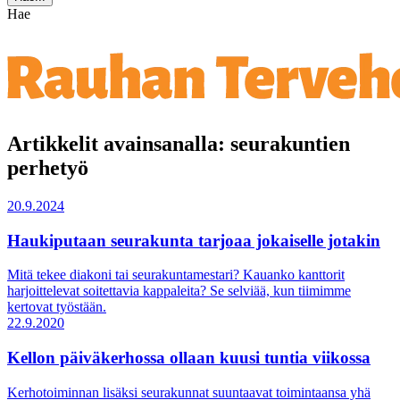
Hae
Artikkelit avainsanalla: seurakuntien
perhetyö
20.9.2024
Haukiputaan seurakunta tarjoaa jokaiselle jotakin
Mitä tekee diakoni tai seurakuntamestari? Kauanko kanttorit
harjoittelevat soitettavia kappaleita? Se selviää, kun tiimimme
kertovat työstään.
22.9.2020
Kellon päiväkerhossa ollaan kuusi tuntia viikossa
Kerhotoiminnan lisäksi seurakunnat suuntaavat toimintaansa yhä