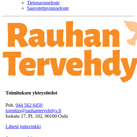
Tietosuojaseloste
Saavutettavuusseloste
Toimituksen yhteystiedot
Puh.
044 562 6450
toimitus@rauhantervehdys.fi
Isokatu 17, PL 102, 90100 Oulu
Lähetä juttuvinkki