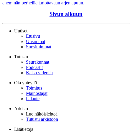
enemmän perheille tarjottavaan arjen apuun.
Sivun alkuun
Uutiset
Etusivu
Uusimmat
Suosituimmat
Tutustu
Seurakunnat
Podcastit
Katso videoita
Ota yhteyttä
Toimitus
Mainostajat
Palaute
Arkisto
Lue näköislehteä
Tutustu arkistoon
Lisätietoja