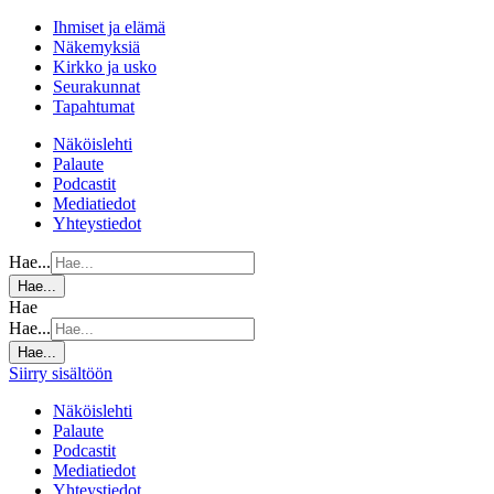
Ihmiset ja elämä
Näkemyksiä
Kirkko ja usko
Seurakunnat
Tapahtumat
Näköislehti
Palaute
Podcastit
Mediatiedot
Yhteystiedot
Hae...
Hae...
Hae
Hae...
Hae...
Siirry sisältöön
Näköislehti
Palaute
Podcastit
Mediatiedot
Yhteystiedot