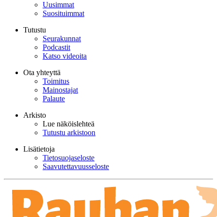
Uusimmat
Suosituimmat
Tutustu
Seurakunnat
Podcastit
Katso videoita
Ota yhteyttä
Toimitus
Mainostajat
Palaute
Arkisto
Lue näköislehteä
Tutustu arkistoon
Lisätietoja
Tietosuojaseloste
Saavutettavuusseloste