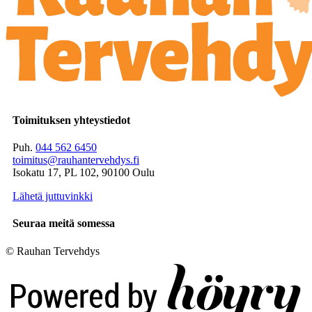
Toimituksen yhteystiedot
Puh.
044 562 6450
toimitus@rauhantervehdys.fi
Isokatu 17, PL 102, 90100 Oulu
Lähetä juttuvinkki
Seuraa meitä somessa
© Rauhan Tervehdys
Digi- ja mainostoimisto Höyry Rovaniemi ja Oulu