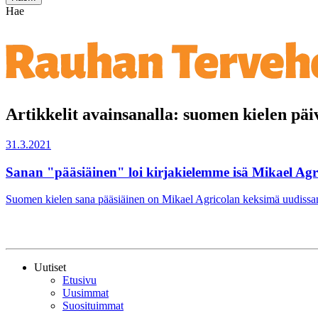
Hae
Artikkelit avainsanalla: suomen kielen päi
31.3.2021
Sanan "pääsiäinen" loi kirjakielemme isä Mikael Agr
Suomen kielen sana pääsiäinen on Mikael Agricolan keksimä uudissana.
Uutiset
Etusivu
Uusimmat
Suosituimmat