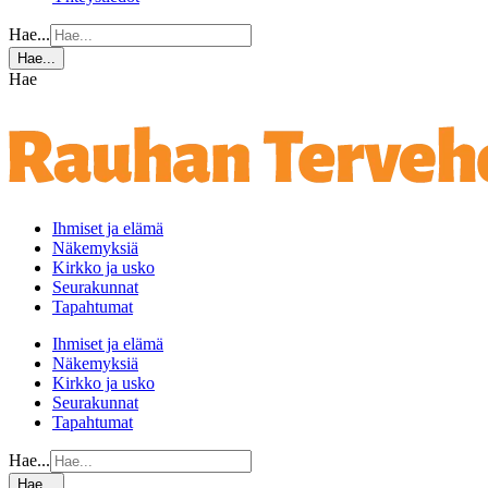
Hae...
Hae...
Hae
Ihmiset ja elämä
Näkemyksiä
Kirkko ja usko
Seurakunnat
Tapahtumat
Ihmiset ja elämä
Näkemyksiä
Kirkko ja usko
Seurakunnat
Tapahtumat
Hae...
Hae...