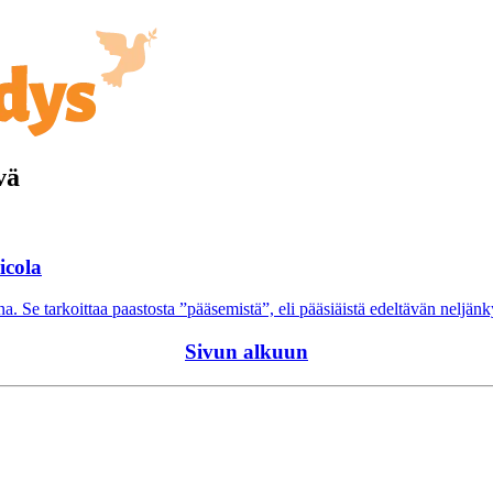
vä
icola
 Se tarkoittaa paastosta ”pääsemistä”, eli pääsiäistä edeltävän neljä
Sivun alkuun