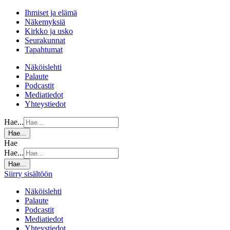
Ihmiset ja elämä
Näkemyksiä
Kirkko ja usko
Seurakunnat
Tapahtumat
Näköislehti
Palaute
Podcastit
Mediatiedot
Yhteystiedot
Hae...
Hae...
Hae
Hae...
Hae...
Siirry sisältöön
Näköislehti
Palaute
Podcastit
Mediatiedot
Yhteystiedot