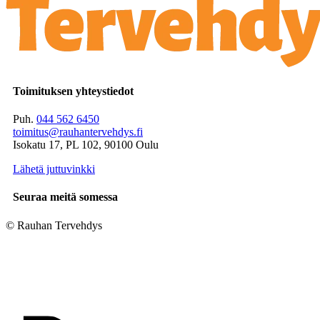
Toimituksen yhteystiedot
Puh.
044 562 6450
toimitus@rauhantervehdys.fi
Isokatu 17, PL 102, 90100 Oulu
Lähetä juttuvinkki
Seuraa meitä somessa
© Rauhan Tervehdys
Digi- ja mainostoimisto Höyry Rovaniemi ja Oulu