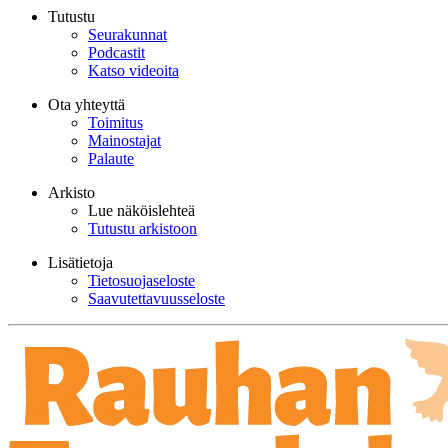
Tutustu
Seurakunnat
Podcastit
Katso videoita
Ota yhteyttä
Toimitus
Mainostajat
Palaute
Arkisto
Lue näköislehteä
Tutustu arkistoon
Lisätietoja
Tietosuojaseloste
Saavutettavuusseloste