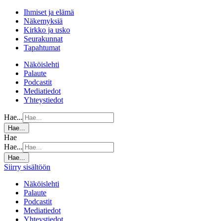
Ihmiset ja elämä
Näkemyksiä
Kirkko ja usko
Seurakunnat
Tapahtumat
Näköislehti
Palaute
Podcastit
Mediatiedot
Yhteystiedot
Hae...
Hae...
Hae
Hae...
Hae...
Siirry sisältöön
Näköislehti
Palaute
Podcastit
Mediatiedot
Yhteystiedot