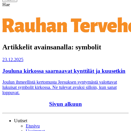
Hae
Artikkelit avainsanalla: symbolit
23.12.2025
Jouluna kirkossa saarnaavat kynttilät ja kuusetkin
Joulun ihmeellistä kertomusta Jeesuksen syntymästä valottavat
lukuisat symbolit kirkossa. Ne tulevat avuksi silloin, kun sanat
loppuvat.
Sivun alkuun
Uutiset
Etusivu