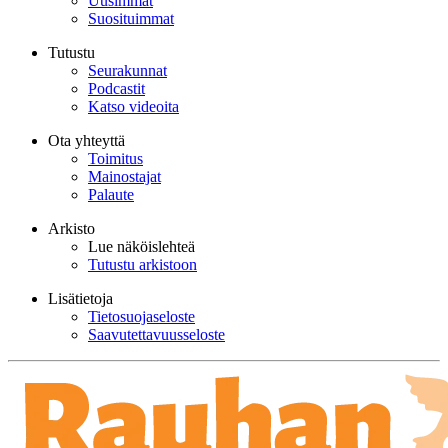
Uusimmat
Suosituimmat
Tutustu
Seurakunnat
Podcastit
Katso videoita
Ota yhteyttä
Toimitus
Mainostajat
Palaute
Arkisto
Lue näköislehteä
Tutustu arkistoon
Lisätietoja
Tietosuojaseloste
Saavutettavuusseloste