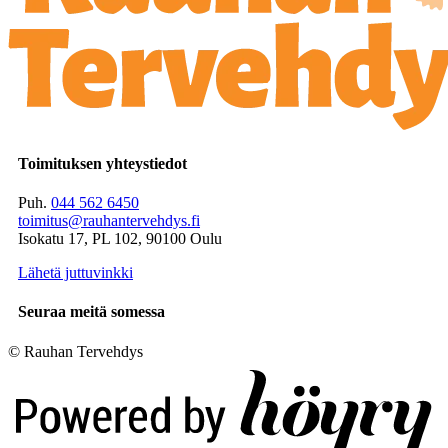
Toimituksen yhteystiedot
Puh.
044 562 6450
toimitus@rauhantervehdys.fi
Isokatu 17, PL 102, 90100 Oulu
Lähetä juttuvinkki
Seuraa meitä somessa
© Rauhan Tervehdys
Digi- ja mainostoimisto Höyry Rovaniemi ja Oulu