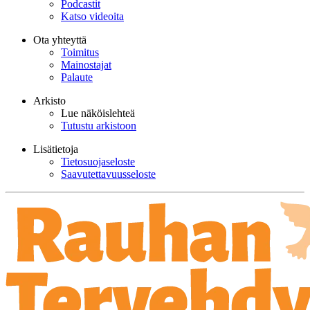
Podcastit
Katso videoita
Ota yhteyttä
Toimitus
Mainostajat
Palaute
Arkisto
Lue näköislehteä
Tutustu arkistoon
Lisätietoja
Tietosuojaseloste
Saavutettavuusseloste