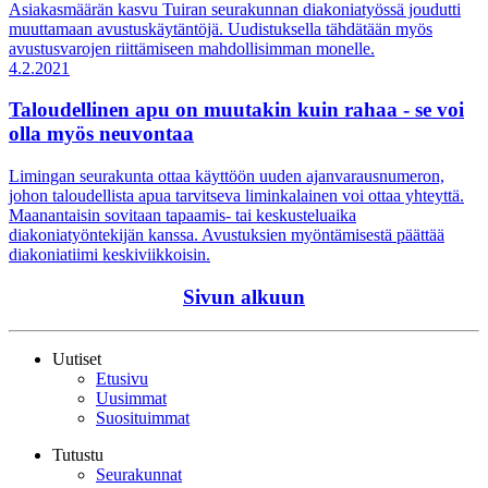
Asiakasmäärän kasvu Tuiran seurakunnan diakoniatyössä joudutti
muuttamaan avustuskäytäntöjä. Uudistuksella tähdätään myös
avustusvarojen riittämiseen mahdollisimman monelle.
4.2.2021
Taloudellinen apu on muutakin kuin rahaa - se voi
olla myös neuvontaa
Limingan seurakunta ottaa käyttöön uuden ajanvarausnumeron,
johon taloudellista apua tarvitseva liminkalainen voi ottaa yhteyttä.
Maanantaisin sovitaan tapaamis- tai keskusteluaika
diakoniatyöntekijän kanssa. Avustuksien myöntämisestä päättää
diakoniatiimi keskiviikkoisin.
Sivun alkuun
Uutiset
Etusivu
Uusimmat
Suosituimmat
Tutustu
Seurakunnat