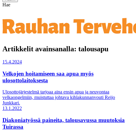
Hae
Artikkelit avainsanalla: talousapu
15.4.2024
Velkojen hoitamiseen saa apua myös
ulosottolaitoksesta
Ulosottojärjestelmä tarjoaa aina ensin apua ja neuvontaa
velkaongelmiin, muistuttaa johtava kihlakunnanvouti Reijo
Junkkari.
13.1.2022
Diakoniatyössä paineita, talousavussa muutoksia
Tuirassa