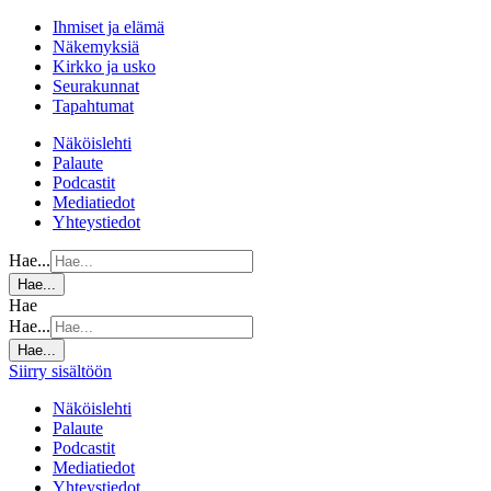
Ihmiset ja elämä
Näkemyksiä
Kirkko ja usko
Seurakunnat
Tapahtumat
Näköislehti
Palaute
Podcastit
Mediatiedot
Yhteystiedot
Hae...
Hae...
Hae
Hae...
Hae...
Siirry sisältöön
Näköislehti
Palaute
Podcastit
Mediatiedot
Yhteystiedot