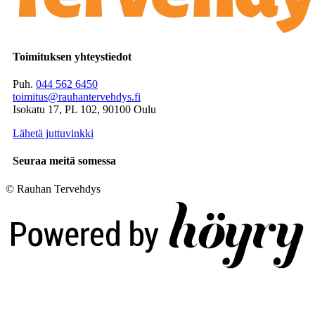
Toimituksen yhteystiedot
Puh.
044 562 6450
toimitus@rauhantervehdys.fi
Isokatu 17, PL 102, 90100 Oulu
Lähetä juttuvinkki
Seuraa meitä somessa
© Rauhan Tervehdys
Digi- ja mainostoimisto Höyry Rovaniemi ja Oulu