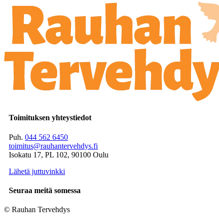
Toimituksen yhteystiedot
Puh.
044 562 6450
toimitus@rauhantervehdys.fi
Isokatu 17, PL 102, 90100 Oulu
Lähetä juttuvinkki
Seuraa meitä somessa
© Rauhan Tervehdys
Digi- ja mainostoimisto Höyry Rovaniemi ja Oulu