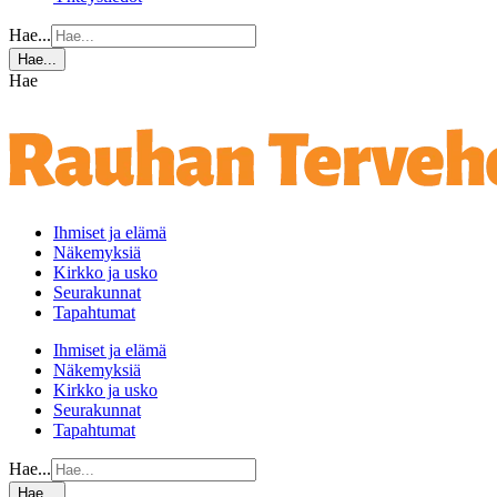
Hae...
Hae...
Hae
Ihmiset ja elämä
Näkemyksiä
Kirkko ja usko
Seurakunnat
Tapahtumat
Ihmiset ja elämä
Näkemyksiä
Kirkko ja usko
Seurakunnat
Tapahtumat
Hae...
Hae...