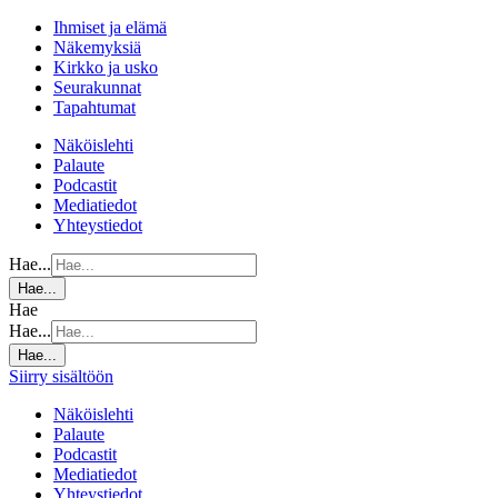
Ihmiset ja elämä
Näkemyksiä
Kirkko ja usko
Seurakunnat
Tapahtumat
Näköislehti
Palaute
Podcastit
Mediatiedot
Yhteystiedot
Hae...
Hae...
Hae
Hae...
Hae...
Siirry sisältöön
Näköislehti
Palaute
Podcastit
Mediatiedot
Yhteystiedot