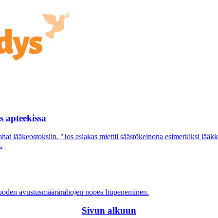
s apteekissa
 rahat lääkeostoksiin. "Jos asiakas miettii säästökeinona esimerkiksi lä
.
puvuoden avustusmäärärahojen nopea hupeneminen.
Sivun alkuun