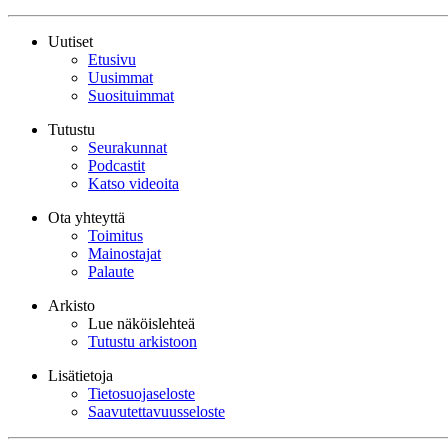
Uutiset
Etusivu
Uusimmat
Suosituimmat
Tutustu
Seurakunnat
Podcastit
Katso videoita
Ota yhteyttä
Toimitus
Mainostajat
Palaute
Arkisto
Lue näköislehteä
Tutustu arkistoon
Lisätietoja
Tietosuojaseloste
Saavutettavuusseloste