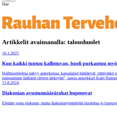
Hae
Artikkelit avainsanalla: taloushuolet
16.1.2025
Kun kaikki tuntuu kallistuvan, huoli purkautuu myö
Hallitusohjelma näkyy apteekeissa: kansalaiset hätäilevät, riittävätkö
painotamme lääkärin ohjeen tärkeyttä", sanoo apteekkari Katri Haipus
15.8.2024
Diakonian avustusmäärärahat hupenevat
Eletään vasta elokuuta, mutta diakoniatyöntekijää huolettaa jo lop