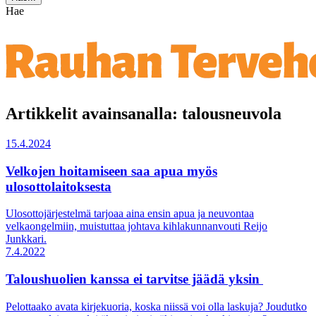
Hae
Artikkelit avainsanalla: talousneuvola
15.4.2024
Velkojen hoitamiseen saa apua myös
ulosottolaitoksesta
Ulosottojärjestelmä tarjoaa aina ensin apua ja neuvontaa
velkaongelmiin, muistuttaa johtava kihlakunnanvouti Reijo
Junkkari.
7.4.2022
Taloushuolien kanssa ei tarvitse jäädä yksin
Pelottaako avata kirjekuoria, koska niissä voi olla laskuja? Joudutko