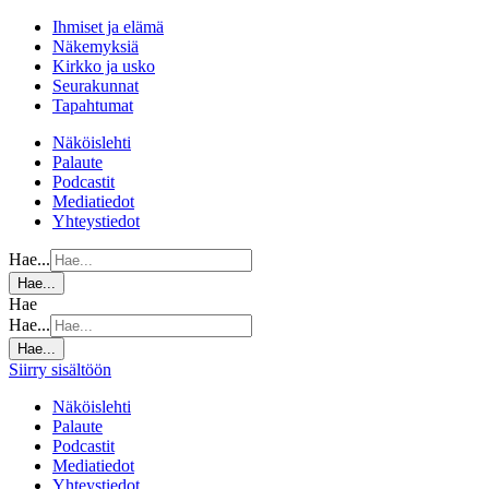
Ihmiset ja elämä
Näkemyksiä
Kirkko ja usko
Seurakunnat
Tapahtumat
Näköislehti
Palaute
Podcastit
Mediatiedot
Yhteystiedot
Hae...
Hae...
Hae
Hae...
Hae...
Siirry sisältöön
Näköislehti
Palaute
Podcastit
Mediatiedot
Yhteystiedot