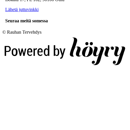
Lähetä juttuvinkki
Seuraa meitä somessa
© Rauhan Tervehdys
Digi- ja mainostoimisto Höyry Rovaniemi ja Oulu