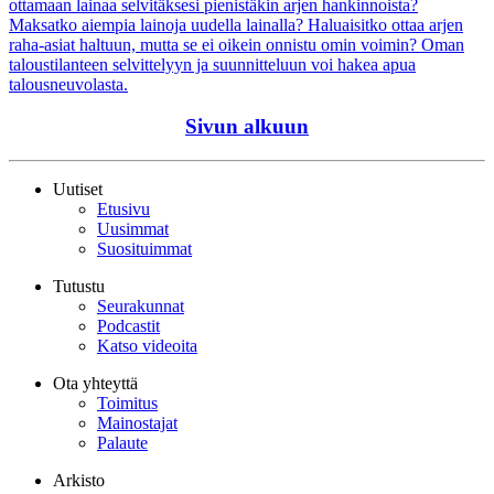
ottamaan lainaa selvitäksesi pienistäkin arjen hankinnoista?
Maksatko aiempia lainoja uudella lainalla? Haluaisitko ottaa arjen
raha-asiat haltuun, mutta se ei oikein onnistu omin voimin? Oman
taloustilanteen selvittelyyn ja suunnitteluun voi hakea apua
talousneuvolasta.
Sivun alkuun
Uutiset
Etusivu
Uusimmat
Suosituimmat
Tutustu
Seurakunnat
Podcastit
Katso videoita
Ota yhteyttä
Toimitus
Mainostajat
Palaute
Arkisto