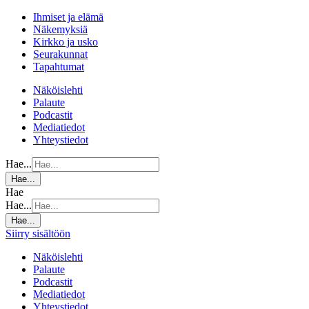
Ihmiset ja elämä
Näkemyksiä
Kirkko ja usko
Seurakunnat
Tapahtumat
Näköislehti
Palaute
Podcastit
Mediatiedot
Yhteystiedot
Hae...
Hae...
Hae
Hae...
Hae...
Siirry sisältöön
Näköislehti
Palaute
Podcastit
Mediatiedot
Yhteystiedot