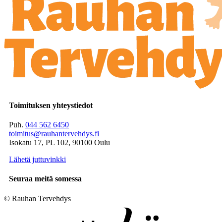
Toimituksen yhteystiedot
Puh.
044 562 6450
toimitus@rauhantervehdys.fi
Isokatu 17, PL 102, 90100 Oulu
Lähetä juttuvinkki
Seuraa meitä somessa
© Rauhan Tervehdys
Digi- ja mainostoimisto Höyry Rovaniemi ja Oulu