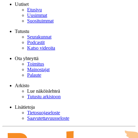
Uutiset
Etusivu
Uusimmat
Suosituimmat
Tutustu
Seurakunnat
Podcastit
Katso videoita
Ota yhteyttä
Toimitus
Mainostajat
Palaute
Arkisto
Lue näköislehteä
Tutustu arkistoon
Lisätietoja
Tietosuojaseloste
Saavutettavuusseloste