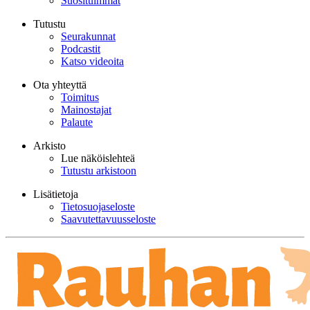
Suosituimmat
Tutustu
Seurakunnat
Podcastit
Katso videoita
Ota yhteyttä
Toimitus
Mainostajat
Palaute
Arkisto
Lue näköislehteä
Tutustu arkistoon
Lisätietoja
Tietosuojaseloste
Saavutettavuusseloste