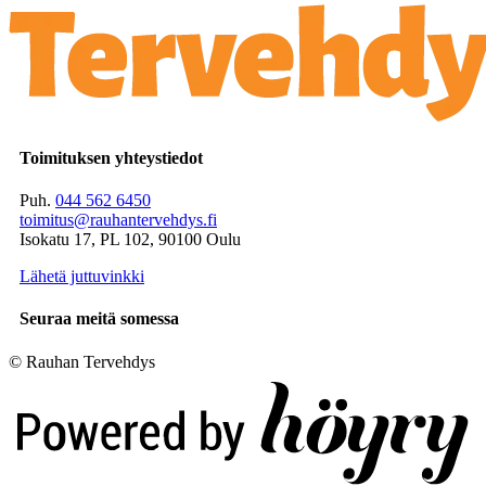
Toimituksen yhteystiedot
Puh.
044 562 6450
toimitus@rauhantervehdys.fi
Isokatu 17, PL 102, 90100 Oulu
Lähetä juttuvinkki
Seuraa meitä somessa
© Rauhan Tervehdys
Digi- ja mainostoimisto Höyry Rovaniemi ja Oulu