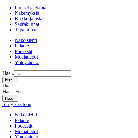
Ihmiset ja elämä
Näkemyksiä
Kirkko ja usko
Seurakunnat
Tapahtumat
Näköislehti
Palaute
Podcastit
Mediatiedot
Yhteystiedot
Hae...
Hae...
Hae
Hae...
Hae...
Siirry sisältöön
Näköislehti
Palaute
Podcastit
Mediatiedot
Yhteystiedot