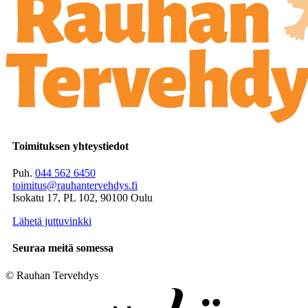
Toimituksen yhteystiedot
Puh.
044 562 6450
toimitus@rauhantervehdys.fi
Isokatu 17, PL 102, 90100 Oulu
Lähetä juttuvinkki
Seuraa meitä somessa
© Rauhan Tervehdys
Digi- ja mainostoimisto Höyry Rovaniemi ja Oulu