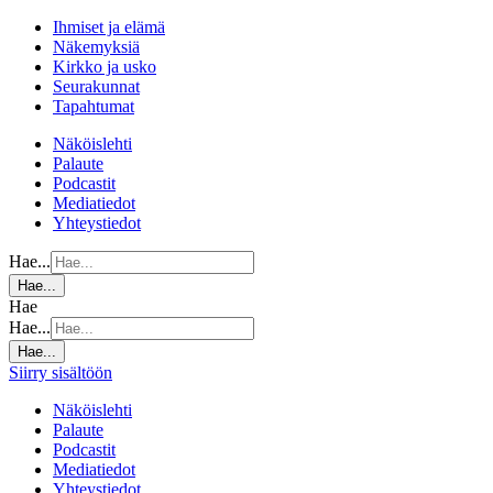
Ihmiset ja elämä
Näkemyksiä
Kirkko ja usko
Seurakunnat
Tapahtumat
Näköislehti
Palaute
Podcastit
Mediatiedot
Yhteystiedot
Hae...
Hae...
Hae
Hae...
Hae...
Siirry sisältöön
Näköislehti
Palaute
Podcastit
Mediatiedot
Yhteystiedot