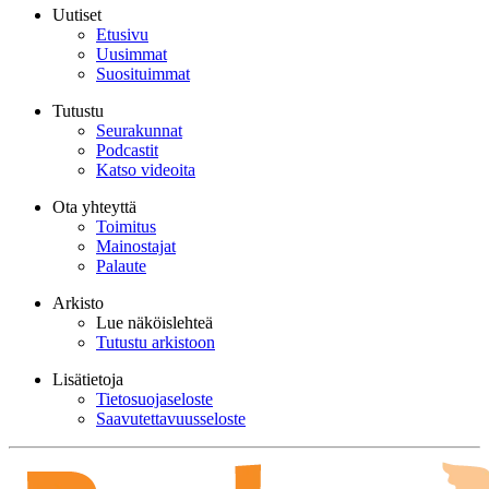
Uutiset
Etusivu
Uusimmat
Suosituimmat
Tutustu
Seurakunnat
Podcastit
Katso videoita
Ota yhteyttä
Toimitus
Mainostajat
Palaute
Arkisto
Lue näköislehteä
Tutustu arkistoon
Lisätietoja
Tietosuojaseloste
Saavutettavuusseloste