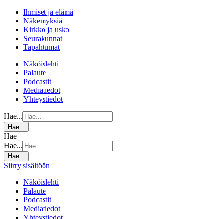
Ihmiset ja elämä
Näkemyksiä
Kirkko ja usko
Seurakunnat
Tapahtumat
Näköislehti
Palaute
Podcastit
Mediatiedot
Yhteystiedot
Hae...
Hae...
Hae
Hae...
Hae...
Siirry sisältöön
Näköislehti
Palaute
Podcastit
Mediatiedot
Yhteystiedot