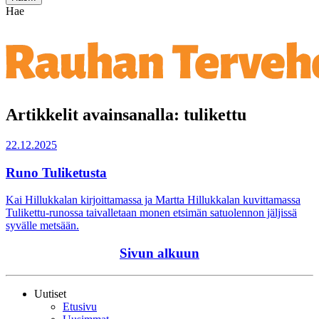
Hae
Artikkelit avainsanalla: tulikettu
22.12.2025
Runo Tuliketusta
Kai Hillukkalan kirjoittamassa ja Martta Hillukkalan kuvittamassa
Tulikettu-runossa taivalletaan monen etsimän satuolennon jäljissä
syvälle metsään.
Sivun alkuun
Uutiset
Etusivu