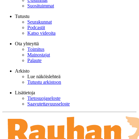
Uusimmat
Suosituimmat
Tutustu
Seurakunnat
Podcastit
Katso videoita
Ota yhteyttä
Toimitus
Mainostajat
Palaute
Arkisto
Lue näköislehteä
Tutustu arkistoon
Lisätietoja
Tietosuojaseloste
Saavutettavuusseloste