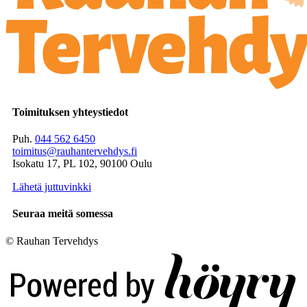
Toimituksen yhteystiedot
Puh.
044 562 6450
toimitus@rauhantervehdys.fi
Isokatu 17, PL 102, 90100 Oulu
Lähetä juttuvinkki
Seuraa meitä somessa
© Rauhan Tervehdys
Digi- ja mainostoimisto Höyry Rovaniemi ja Oulu