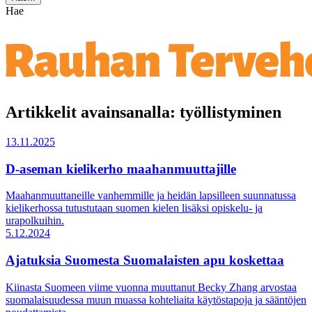
Hae
Artikkelit avainsanalla: työllistyminen
13.11.2025
D-aseman kielikerho maahanmuuttajille
Maahanmuuttaneille vanhemmille ja heidän lapsilleen suunnatussa
kielikerhossa tutustutaan suomen kielen lisäksi opiskelu- ja
urapolkuihin.
5.12.2024
Ajatuksia Suomesta Suomalaisten apu koskettaa
Kiinasta Suomeen viime vuonna muuttanut Becky Zhang arvostaa
suomalaisuudessa muun muassa kohteliaita käytöstapoja ja sääntöjen