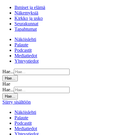
Ihmiset ja elämä
Näkemyksiä
Kirkko ja usko
Seurakunnat
Tapahtumat
Näköislehti
Palaute
Podcastit
Mediatiedot
Yhteystiedot
Hae...
Hae...
Hae
Hae...
Hae...
Siirry sisältöön
Näköislehti
Palaute
Podcastit
Mediatiedot
Yhteystiedot