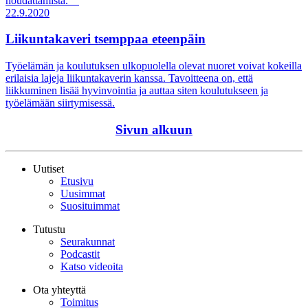
noudattamista.
22.9.2020
Liikuntakaveri tsemppaa eteenpäin
Työelämän ja koulutuksen ulkopuolella olevat nuoret voivat kokeilla
erilaisia lajeja liikuntakaverin kanssa. Tavoitteena on, että
liikkuminen lisää hyvinvointia ja auttaa siten koulutukseen ja
työelämään siirtymisessä.
Sivun alkuun
Uutiset
Etusivu
Uusimmat
Suosituimmat
Tutustu
Seurakunnat
Podcastit
Katso videoita
Ota yhteyttä
Toimitus