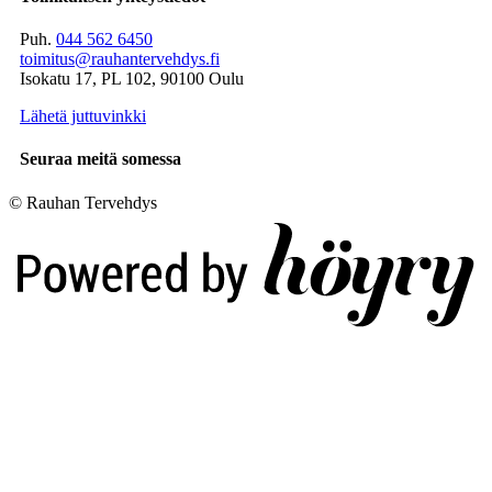
Puh.
044 562 6450
toimitus@rauhantervehdys.fi
Isokatu 17, PL 102, 90100 Oulu
Lähetä juttuvinkki
Seuraa meitä somessa
© Rauhan Tervehdys
Digi- ja mainostoimisto Höyry Rovaniemi ja Oulu