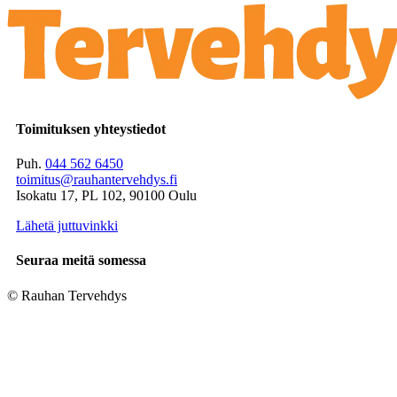
Toimituksen yhteystiedot
Puh.
044 562 6450
toimitus@rauhantervehdys.fi
Isokatu 17, PL 102, 90100 Oulu
Lähetä juttuvinkki
Seuraa meitä somessa
© Rauhan Tervehdys
Digi- ja mainostoimisto Höyry Rovaniemi ja Oulu