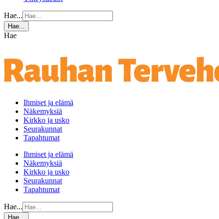
Hae...
Hae...
Hae
Ihmiset ja elämä
Näkemyksiä
Kirkko ja usko
Seurakunnat
Tapahtumat
Ihmiset ja elämä
Näkemyksiä
Kirkko ja usko
Seurakunnat
Tapahtumat
Hae...
Hae...