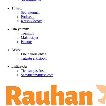
Suosituimmat
Tutustu
Seurakunnat
Podcastit
Katso videoita
Ota yhteyttä
Toimitus
Mainostajat
Palaute
Arkisto
Lue näköislehteä
Tutustu arkistoon
Lisätietoja
Tietosuojaseloste
Saavutettavuusseloste