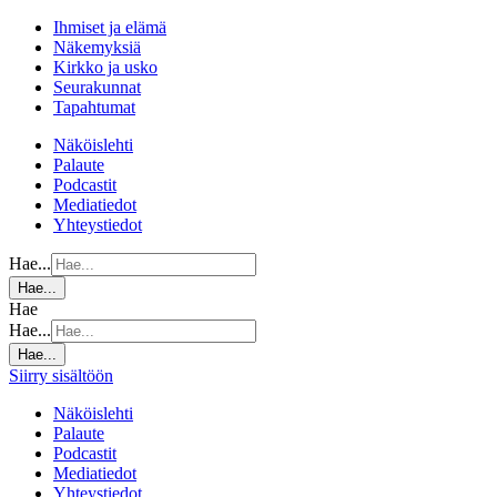
Ihmiset ja elämä
Näkemyksiä
Kirkko ja usko
Seurakunnat
Tapahtumat
Näköislehti
Palaute
Podcastit
Mediatiedot
Yhteystiedot
Hae...
Hae...
Hae
Hae...
Hae...
Siirry sisältöön
Näköislehti
Palaute
Podcastit
Mediatiedot
Yhteystiedot