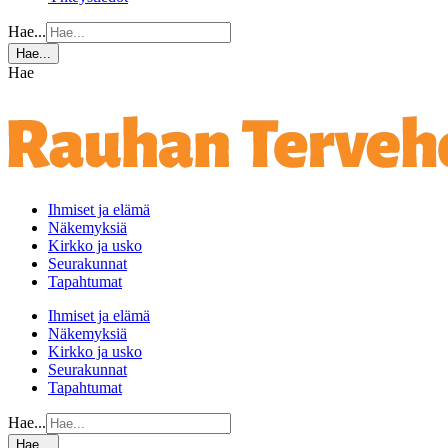
Hae...
Hae...
Hae
Ihmiset ja elämä
Näkemyksiä
Kirkko ja usko
Seurakunnat
Tapahtumat
Ihmiset ja elämä
Näkemyksiä
Kirkko ja usko
Seurakunnat
Tapahtumat
Hae...
Hae...