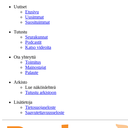
Uutiset
Etusivu
Uusimmat
Suosituimmat
Tutustu
Seurakunnat
Podcastit
Katso videoita
Ota yhteyttä
Toimitus
Mainostajat
Palaute
Arkisto
Lue näköislehteä
Tutustu arkistoon
Lisätietoja
Tietosuojaseloste
Saavutettavuusseloste