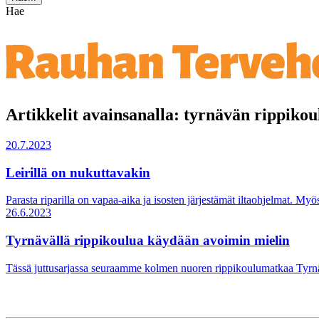
Hae
Artikkelit avainsanalla: tyrnävän rippikou
20.7.2023
Leirillä on nukuttavakin
Parasta riparilla on vapaa-aika ja isosten järjestämät iltaohjelmat. Myö
26.6.2023
Tyrnävällä rippikoulua käydään avoimin mielin
Tässä juttusarjassa seuraamme kolmen nuoren rippikoulumatkaa Tyrnä