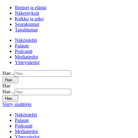
Ihmiset ja elämä
Näkemyksiä
Kirkko ja usko
Seurakunnat
Tapahtumat
Näköislehti
Palaute
Podcastit
Mediatiedot
Yhteystiedot
Hae...
Hae...
Hae
Hae...
Hae...
Siirry sisältöön
Näköislehti
Palaute
Podcastit
Mediatiedot
Yhteystiedot