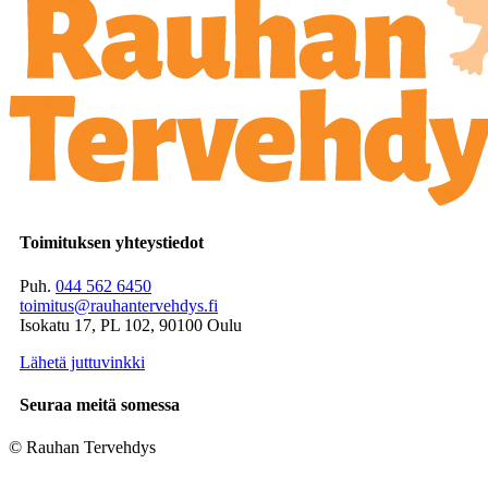
Toimituksen yhteystiedot
Puh.
044 562 6450
toimitus@rauhantervehdys.fi
Isokatu 17, PL 102, 90100 Oulu
Lähetä juttuvinkki
Seuraa meitä somessa
© Rauhan Tervehdys
Digi- ja mainostoimisto Höyry Rovaniemi ja Oulu