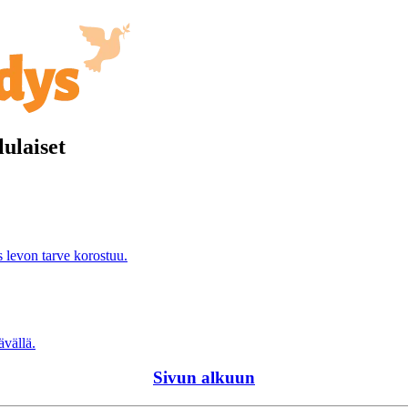
lulaiset
s levon tarve korostuu.
vällä.
Sivun alkuun